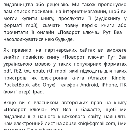
видавництва або рецензію. Ми також пропонуємо
вам список посилань на інтернет-магазини, щоб ви
могли купити книгу, прослухати її (аудіокнигу у
форматі mp3), скачати повну версію книги або
прочитати її онлайн «Поворот ключа» Рут Веа і
насолоджуватися нею будь-де.
Як правило, на партнерських сайтах ви зможете
знайти повністю книгу «Поворот ключа» Рут Веа
українською мовою у таких популярних форматах
pdf, fb2, txt, epub, rtf, mobi, якиі підходить для таких
пристроїв, як електронна книга (Amazon Kindle,
PocketBook або Onyx), телефон Android, iPhone, ПК
(комп’ютер), Ipad.
Якщо ви є власником авторських прав на книгу
«Поворот ключа» Рут Веа і бажаєте, щоб ми
видалили її з нашого книжкового сайту, надішліть
нам електронний лист на abuse.knigi@gmail.com, і ми