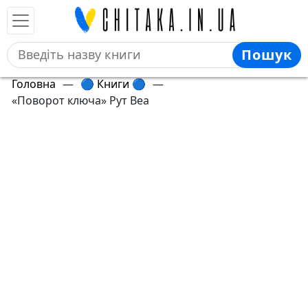
Пошук
Головна
—
🔵 Книги 🔵
—
«Поворот ключа» Рут Веа