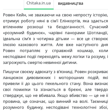
Chitaka.in.ua
видавництва
Ровен Кейн, не зважаючи на свою непросту історію,
отримує роботу няні в сім’ї Елінкортів, яка здається
втіленням розкоші та бездоганності. Сучасний
«розумний будинок», чарівні панорами Шотландії,
ідеальна сім’я з чотирма дітьми — все це створює
ілюзію казкового життя. Але вже наступного дня
Ровен потрапляє у справжній кошмар, коли
несподівані події переходять межу логіки та розуму, і
загрожують смертю невинної дитини.
Пишучи своєму адвокату з в’язниці, Ровен розкриває
ланцюжок дивовижних і моторошних подій, які
привели її до цього пекельного стану. Вона визнає
свої помилки та зізнається в брехні, але твердо
стверджує, що не вбивала. Якщо вбивство — це не її
провина, це означає, що винний на волі. Таємниці
розумного будинку, несподівані технологічні збої,