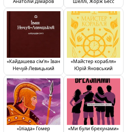
Анатолій Дімаров
Шеллі, Жорж Бесс
«Кайдашева сім’я» Іван
«Майстер корабля»
Нечуй-Левицький
Юрій Яновський
«Іліада» Гомер
«Ми були брехунами»