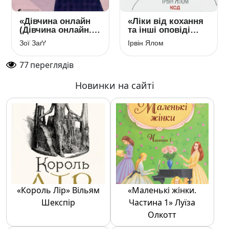
«Дівчина онлайн
«Ліки від кохання
(Дівчина онлайн.
та інші оповіді
Книга 1)» Зої Заґґ
психотерапевта»
Зої Заґґ
Ірвін Ялом
Ірвін Ялом
77
переглядів
Новинки на сайті
«Король Лір» Вільям
«Маленькі жінки.
Шекспір
Частина 1» Луїза
Олкотт