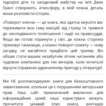
підозрілі діти та загадковий майстер на ім’я Джек
Грант створюють атмосферу, в якій кожна деталь
може розповісти історію.
«Поворот ключа» — це книга, яка здатна змусити вас
переживати всю гаму емоцій: від страху та тривоги
до несподіваного полегшення і надії на правосуддя.
Якщо ви готові поринути у світ, де кожна сторінка
приховує таємницю, а кожен поворот сюжету — нову
загадку, не вагайтеся придбати цей трилер. Він
обіцяє стати вашим незабутнім літнім читанням або
чудовою компанією для тих вечорів, коли хочеться
відчути справжню адреналінову пригоду у літературі!
Ми НЕ розповсюджуємо книги для безкоштовного
завантаження, оскільки це є порушенням авторських
прав. Наш сайт призначений виключно для
інформаційних цілей; наші користувачі можуть
прочитати цікавий опис книги, анотацію