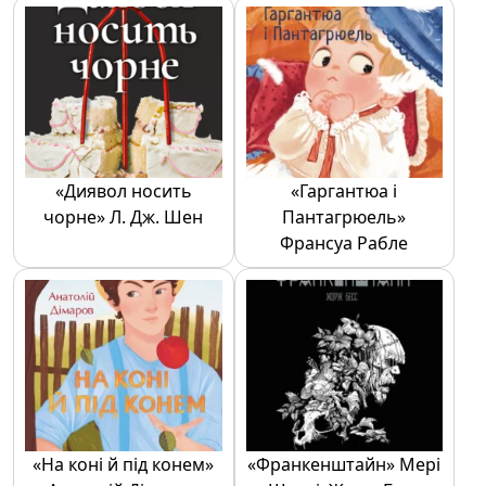
«Диявол носить
«Гаргантюа і
чорне» Л. Дж. Шен
Пантагрюель»
Франсуа Рабле
«На коні й під конем»
«Франкенштайн» Мері