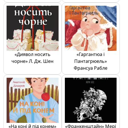
«Диявол носить
«Гаргантюа і
чорне» Л. Дж. Шен
Пантагрюель»
Франсуа Рабле
«На коні й під конем»
«Франкенштайн» Мері