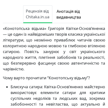
Рецензія від
Анотація від
Chitaka.in.ua
видавництва
«Конотопська відьма» Григорія Квітки-Основ’яненка
— це один із найвідоміших творів класика української
літератури, що незмінно приваблює читачів своєю
колоритною народною мовою та глибокою втіленою
сатирою. Повість занурює у світ українського
народного життя, плетіння забобонів та реальності,
що безперервно фасцинує своєю автентичністю та
чарівністю.
Чому варто прочитати “Конотопську відьму”?
Блискуча сатира: Квітка-Основ’яненко майстерно
використовує елементи сатири для критики
суспільних недоліків та людських вад, зокрема
забобонності та невігластва, що актуально й