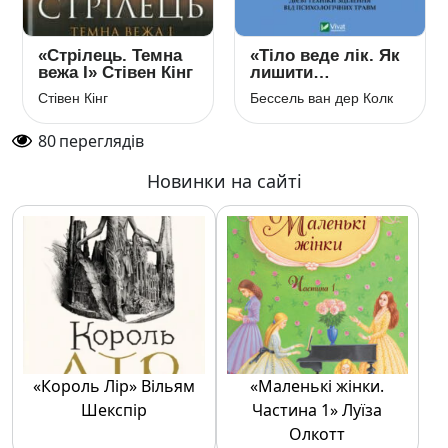
«Стрілець. Темна
«Тіло веде лік. Як
вежа I» Стівен Кінг
лишити
психотравми в
Стівен Кінг
Бессель ван дер Колк
минулому»
Бессель ван дер
80
переглядів
Колк
Новинки на сайті
«Король Лір» Вільям
«Маленькі жінки.
Шекспір
Частина 1» Луїза
Олкотт