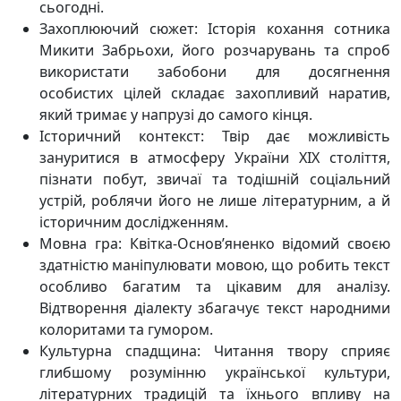
сьогодні.
Захоплюючий сюжет: Історія кохання сотника
Микити Забрьохи, його розчарувань та спроб
використати забобони для досягнення
особистих цілей складає захопливий наратив,
який тримає у напрузі до самого кінця.
Історичний контекст: Твір дає можливість
зануритися в атмосферу України XIX століття,
пізнати побут, звичаї та тодішній соціальний
устрій, роблячи його не лише літературним, а й
історичним дослідженням.
Мовна гра: Квітка-Основ’яненко відомий своєю
здатністю маніпулювати мовою, що робить текст
особливо багатим та цікавим для аналізу.
Відтворення діалекту збагачує текст народними
колоритами та гумором.
Культурна спадщина: Читання твору сприяє
глибшому розумінню української культури,
літературних традицій та їхнього впливу на