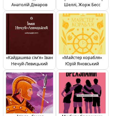
Анатолій Дімаров
Шеллі, Жорж Бесс
«Кайдашева сім’я» Іван
«Майстер корабля»
Нечуй-Левицький
Юрій Яновський