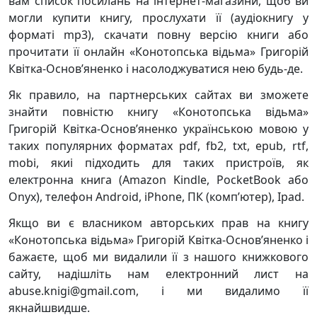
вам список посилань на інтернет-магазини, щоб ви
могли купити книгу, прослухати її (аудіокнигу у
форматі mp3), скачати повну версію книги або
прочитати її онлайн «Конотопська відьма» Григорій
Квітка-Основ’яненко і насолоджуватися нею будь-де.
Як правило, на партнерських сайтах ви зможете
знайти повністю книгу «Конотопська відьма»
Григорій Квітка-Основ’яненко українською мовою у
таких популярних форматах pdf, fb2, txt, epub, rtf,
mobi, якиі підходить для таких пристроїв, як
електронна книга (Amazon Kindle, PocketBook або
Onyx), телефон Android, iPhone, ПК (комп’ютер), Ipad.
Якщо ви є власником авторських прав на книгу
«Конотопська відьма» Григорій Квітка-Основ’яненко і
бажаєте, щоб ми видалили її з нашого книжкового
сайту, надішліть нам електронний лист на
abuse.knigi@gmail.com, і ми видалимо її
якнайшвидше.