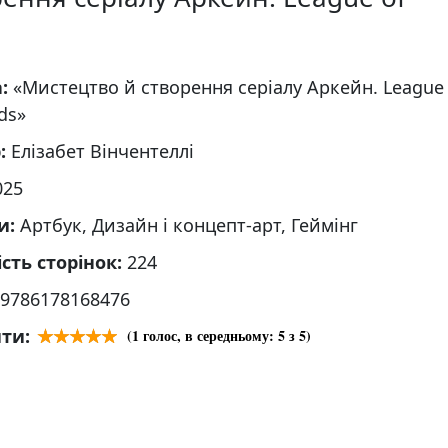
а:
«Мистецтво й створення серіалу Аркейн. League 
ds»
р:
Елізабет Вінчентеллі
025
и:
Артбук, Дизайн і концепт-арт, Геймінг
ість сторінок:
224
9786178168476
ти:
(
1
голос, в середньому:
5
з 5)