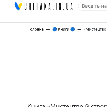
Головна
—
🔵 Книги 🔵
—
«Мистецтво 
Книга «Мистецтво й створ