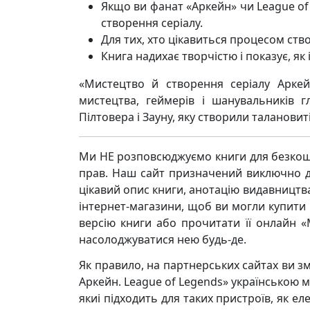
Якщо ви фанат «Аркейн» чи League of
створення серіалу.
Для тих, хто цікавиться процесом ств
Книга надихає творчістю і показує, як
«Мистецтво й створення серіалу Аркей
мистецтва, геймерів і шанувальників 
Пілтовера і Зауну, яку створили таланови
Ми НЕ розповсюджуємо книги для безкош
прав. Наш сайт призначений виключно д
цікавий опис книги, анотацію видавницт
інтернет-магазини, щоб ви могли купити к
версію книги або прочитати її онлайн «
насолоджуватися нею будь-де.
Як правило, на партнерських сайтах ви з
Аркейн. League of Legends» українською мо
якиі підходить для таких пристроїв, як е