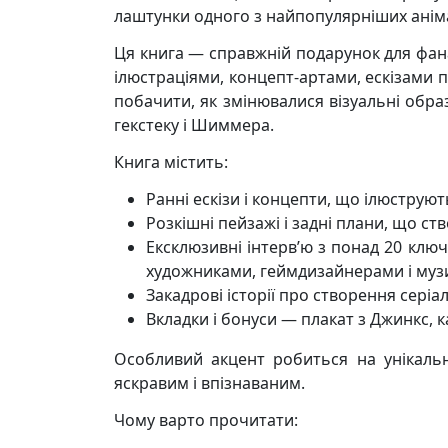
лаштунки одного з найпопулярніших аніма
Ця книга — справжній подарунок для фана
ілюстраціями, концепт-артами, ескізами п
побачити, як змінювалися візуальні обра
гекстеку і Шиммера.
Книга містить:
Ранні ескізи і концепти, що ілюструю
Розкішні пейзажі і задні плани, що с
Ексклюзивні інтерв’ю з понад 20 кл
художниками, геймдизайнерами і муз
Закадрові історії про створення серіа
Вкладки і бонуси — плакат з Джинкс, к
Особливий акцент робиться на унікально
яскравим і впізнаваним.
Чому варто прочитати: