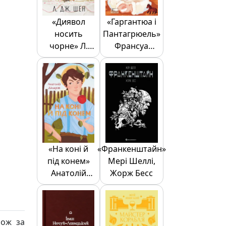
«Диявол
«Гаргантюа і
носить
Пантагрюель»
чорне» Л.
Франсуа
Дж. Шен
Рабле
«На коні й
«Франкенштайн»
під конем»
Мері Шеллі,
Анатолій
Жорж Бесс
Дімаров
рож за