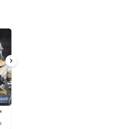
н
«Поміж злодіїв»
«Егоїстичний ген»
Едріенн Янг
Річард Докінз
й
Едріенн Янг
Річард Докінз