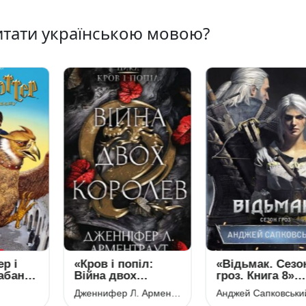
тати українською мовою?
р і
«Кров і попіл:
«Відьмак. Сезо
абану»
Війна двох
гроз. Книга 8»
інг
королев. Книга 4»
Анджей
Дженнифер Л. Арментраут
Анджей Сапковськи
Дженнифер Л.
Сапковський