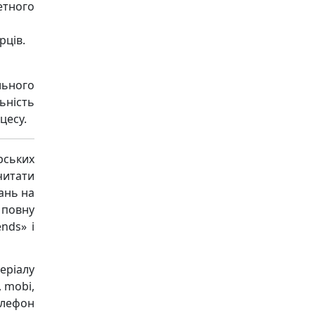
етного
рців.
льного
ьність
цесу.
рських
читати
ань на
 повну
nds» і
еріалу
, mobi,
елефон