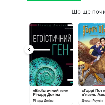
Що ще почи
злодіїв»
«Егоїстичний ген»
«Гаррі Потте
 Янг
Річард Докінз
в’язень Азк
Джоан Роул
нг
Річард Докінз
Джоан Роулінг