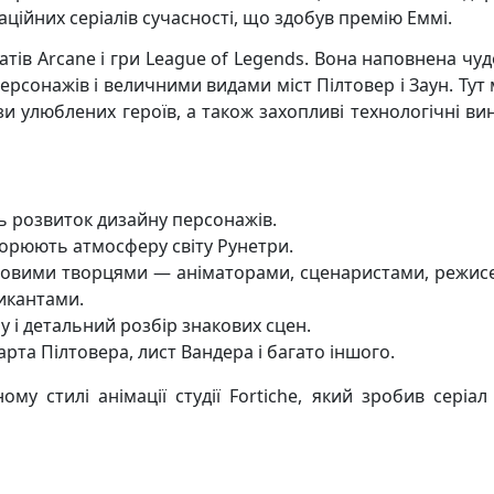
ційних серіалів сучасності, що здобув премію Еммі.
тів Arcane і гри League of Legends. Вона наповнена чу
ерсонажів і величними видами міст Пілтовер і Заун. Тут
зи улюблених героїв, а також захопливі технологічні ви
ть розвиток дизайну персонажів.
творюють атмосферу світу Рунетри.
ючовими творцями — аніматорами, сценаристами, режис
икантами.
лу і детальний розбір знакових сцен.
арта Пілтовера, лист Вандера і багато іншого.
му стилі анімації студії Fortiche, який зробив серіал