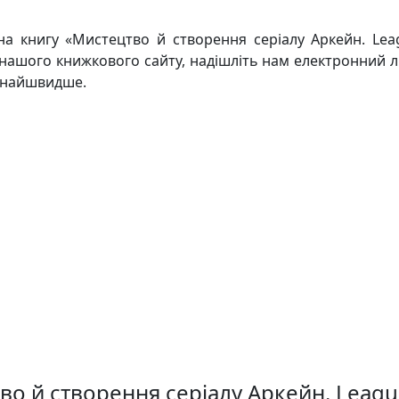
а книгу «Мистецтво й створення серіалу Аркейн. Lea
з нашого книжкового сайту, надішліть нам електронний л
якнайшвидше.
во й створення серіалу Аркейн. Leagu