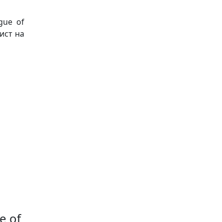
gue of
ист на
e of