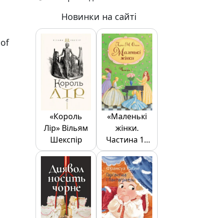
Новинки на сайті
of
«Король
«Маленькі
Лір» Вільям
жінки.
Шекспір
Частина 1»
Луїза Олкотт