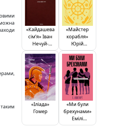
довими
 можна
«Кайдашева
«Майстер
находи
сім’я» Іван
корабля»
Нечуй-
Юрій
Левицький
Яновський
ерами,
«Іліада»
«Ми були
 таким
Гомер
брехунами»
Емілі
Локгарт