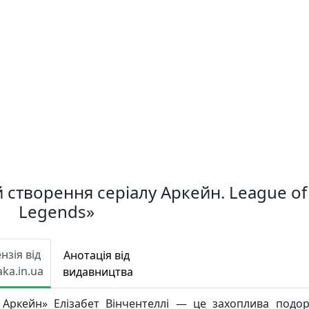
 створення серіалу Аркейн. League of
Legends»
нзія від
Анотація від
aka.in.ua
видавництва
 Аркейн» Елізабет Вінчентеллі — це захоплива подо