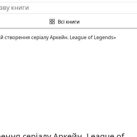
Всі книги
й створення серіалу Аркейн. League of Legends»
ення серіалу Аркейн. League of