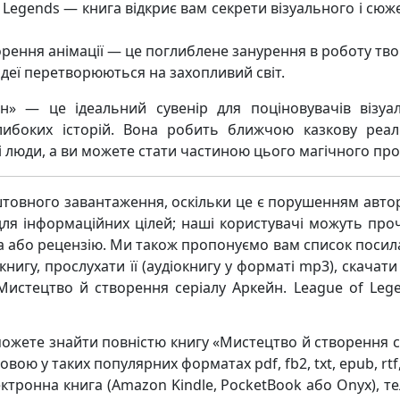
 Legends — книга відкриє вам секрети візуального і сюж
орення анімації — це поглиблене занурення в роботу тво
 ідеї перетворюються на захопливий світ.
н» — це ідеальний сувенір для поціновувачів візуа
глибоких історій. Вона робить ближчою казкову реал
ті люди, а ви можете стати частиною цього магічного про
товного завантаження, оскільки це є порушенням авто
ля інформаційних цілей; наші користувачі можуть про
ва або рецензію. Ми також пропонуємо вам список посил
нигу, прослухати її (аудіокнигу у форматі mp3), скачати
Мистецтво й створення серіалу Аркейн. League of Lege
можете знайти повністю книгу «Мистецтво й створення с
вою у таких популярних форматах pdf, fb2, txt, epub, rtf
лектронна книга (Amazon Kindle, PocketBook або Onyx), т