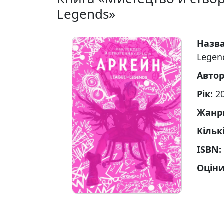
Legends»
Назв
Legen
Авто
Рік:
2
Жанр
Кільк
ISBN:
Оціни