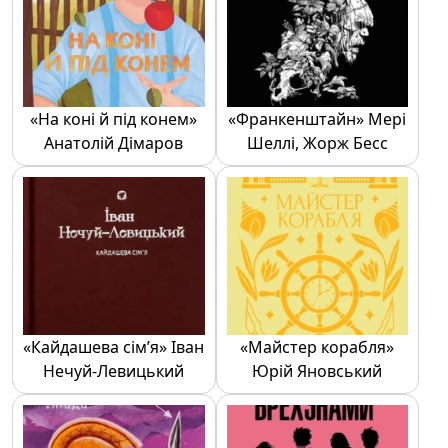
«На коні й під конем»
«Франкенштайн» Мері
Анатолій Дімаров
Шеллі, Жорж Бесс
«Кайдашева сім’я» Іван
«Майстер корабля»
Нечуй-Левицький
Юрій Яновський