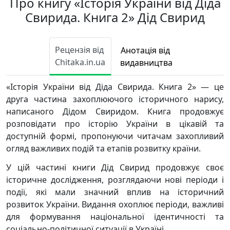
Про книгу «Історія України від Діда
Свирида. Книга 2» Дід Свирид
Рецензія від
Анотація від
Chitaka.in.ua
видавництва
«Історія України від Діда Свирида. Книга 2» — це
друга частина захоплюючого історичного нарису,
написаного Дідом Свиридом. Книга продовжує
розповідати про історію України в цікавій та
доступній формі, пропонуючи читачам захопливий
огляд важливих подій та етапів розвитку країни.
У цій частині книги Дід Свирид продовжує своє
історичне дослідження, розглядаючи нові періоди і
події, які мали значний вплив на історичний
розвиток України. Видання охоплює періоди, важливі
для формування національної ідентичності та
соціально-політичної ситуації в Україні.