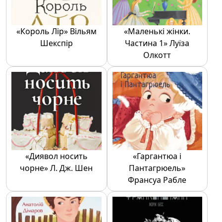
«Король Лір» Вільям
«Маленькі жінки.
Шекспір
Частина 1» Луїза
Олкотт
«Диявол носить
«Гаргантюа і
чорне» Л. Дж. Шен
Пантагрюель»
Франсуа Рабле