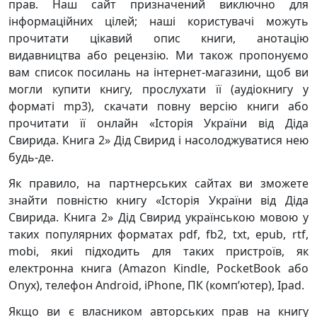
прав. Наш сайт призначений виключно для
інформаційних цілей; наші користувачі можуть
прочитати цікавий опис книги, анотацію
видавництва або рецензію. Ми також пропонуємо
вам список посилань на інтернет-магазини, щоб ви
могли купити книгу, прослухати її (аудіокнигу у
форматі mp3), скачати повну версію книги або
прочитати її онлайн «Історія України від Діда
Свирида. Книга 2» Дід Свирид і насолоджуватися нею
будь-де.
Як правило, на партнерських сайтах ви зможете
знайти повністю книгу «Історія України від Діда
Свирида. Книга 2» Дід Свирид українською мовою у
таких популярних форматах pdf, fb2, txt, epub, rtf,
mobi, якиі підходить для таких пристроїв, як
електронна книга (Amazon Kindle, PocketBook або
Onyx), телефон Android, iPhone, ПК (комп’ютер), Ipad.
Якщо ви є власником авторських прав на книгу