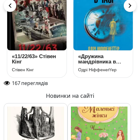
«11/22/63» Стівен
«Дружина
Кінг
мандрівника в
часі» Одрі
Стівен Кінг
Одрі Ніффенеґґер
Ніффенеґґер
167
переглядів
Новинки на сайті