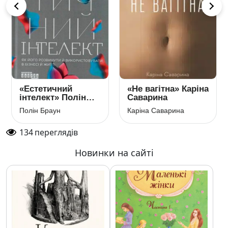
«Естетичний
«Не вагітна» Каріна
інтелект» Полін
Саварина
Браун
Полін Браун
Каріна Саварина
134
переглядів
Новинки на сайті