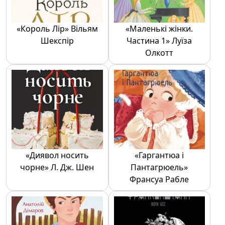
«Король Лір» Вільям
«Маленькі жінки.
Шекспір
Частина 1» Луїза
Олкотт
«Диявол носить
«Гаргантюа і
чорне» Л. Дж. Шен
Пантагрюель»
Франсуа Рабле