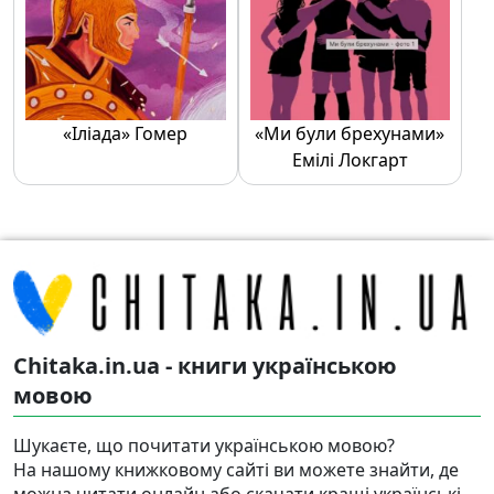
«Іліада» Гомер
«Ми були брехунами»
Емілі Локгарт
Chitaka.in.ua - книги українською
мовою
Шукаєте, що почитати українською мовою?
На нашому книжковому сайті ви можете знайти, де
можна читати онлайн або скачати кращі українські