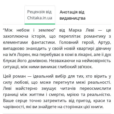
Рецензія від
Анотація від
Chitaka.in.ua
видавництва
“Між небом і землею” від Марка Леві — це
захоплююча історія, що переплітає романтику з
елементами фантастики. Головний герой, Артур,
випадково знаходить у своїй новій квартирі дівчину
на ім’я Лорен, яка перебуває в комі в лікарні, але її дух
блукає його домівкою. Незважаючи на неймовірність
ситуації, між ними виникає глибокий зв’язок.
Цей роман — ідеальний вибір для тих, хто вірить у
силу любові, що може перетнути межі реальності.
Леві майстерно змушує читачів переосмислити
границі між життям і смертю, мрією та реальністю.
Ваше серце точно затремтить від пригод, краси та
чарівності, які ви знайдете на сторінках цієї книги.