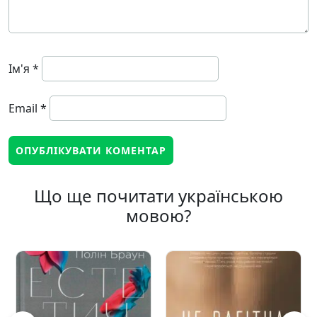
Ім'я
*
Email
*
Що ще почитати українською
мовою?