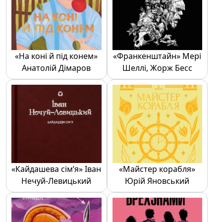
«На коні й під конем»
«Франкенштайн» Мері
Анатолій Дімаров
Шеллі, Жорж Бесс
«Кайдашева сім’я» Іван
«Майстер корабля»
Нечуй-Левицький
Юрій Яновський