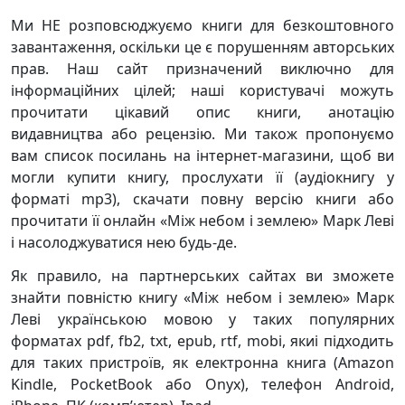
Ми НЕ розповсюджуємо книги для безкоштовного
завантаження, оскільки це є порушенням авторських
прав. Наш сайт призначений виключно для
інформаційних цілей; наші користувачі можуть
прочитати цікавий опис книги, анотацію
видавництва або рецензію. Ми також пропонуємо
вам список посилань на інтернет-магазини, щоб ви
могли купити книгу, прослухати її (аудіокнигу у
форматі mp3), скачати повну версію книги або
прочитати її онлайн «Між небом і землею» Марк Леві
і насолоджуватися нею будь-де.
Як правило, на партнерських сайтах ви зможете
знайти повністю книгу «Між небом і землею» Марк
Леві українською мовою у таких популярних
форматах pdf, fb2, txt, epub, rtf, mobi, якиі підходить
для таких пристроїв, як електронна книга (Amazon
Kindle, PocketBook або Onyx), телефон Android,