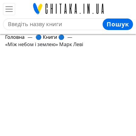
Пошук
Головна
—
🔵 Книги 🔵
—
«Між небом і землею» Марк Леві