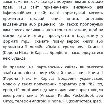
завантаження, оскільки це є порушенням авторських
прав. Наш сайт призначений виключно для
інформаційних цілей; наші користувачі можуть
прочитати цікавий опис книги, анотацію
видавництва або рецензію. Ми також пропонуємо
вам список посилань на інтернет-магазини, щоб ви
могли купити книгу, прослухати її (аудіокнигу у
форматі mp3), скачати повну версію книги або
прочитати її онлайн «Змія й крила ночі. Книга 1
(Корона Ніаксії)» Карісса Бродбент і насолоджуватися
нею будь-де.
Як правило, на партнерських сайтах ви зможете
знайти повністю книгу «Змія й крила ночі. Книга 1
(Корона Ніаксії)» Карісса Бродбент українською
мовою у таких популярних форматах pdf, fb2, txt,
epub, rtf, mobi, якиі підходить для таких пристроїв, як
електронна книга (Amazon Kindle, PocketBook або
Onyx), телефон Android, iPhone, ПК (комп’ютер), Ipad.