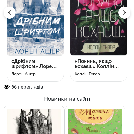
«Дрібним
«Покинь, якщо
шрифтом» Лорен
кохаєш» Коллін
Ашер
Гувер
Лорен Ашер
Коллін Гувер
66
переглядів
Новинки на сайті