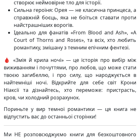
створює неймовірне тло для історії.
Сильна героїня: Орея — не класична принцеса, а
справжній боєць, яка не боїться ставати проти
найстрашніших ворогів.
Ідеально для фанатів «From Blood and Ash», «A
Court of Thorns and Roses», та всіх, хто любить
романтику, змішану з темним епічним фентезі.
🩸 «Змія й крила ночі» — це історія про вибір між
виживанням і почуттями, про любов, що може стати
твоєю загибеллю, і про силу, що народжується в
найтемніші ночі. Відкрийте для себе світ Крони
Ніаксії та дізнайтесь, хто переможе: пристрасть,
кров, чи холодний розрахунок.
Пориньте у вир темної романтики — ця книга не
відпустить вас до останньої сторінки!
Ми НЕ розповсюджуємо книги для безкоштовного