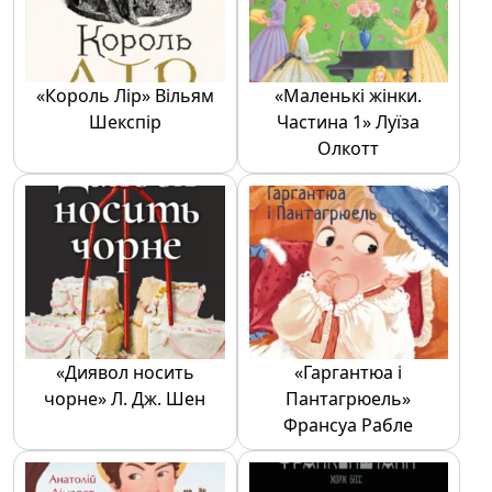
«Король Лір» Вільям
«Маленькі жінки.
Шекспір
Частина 1» Луїза
Олкотт
«Диявол носить
«Гаргантюа і
чорне» Л. Дж. Шен
Пантагрюель»
Франсуа Рабле