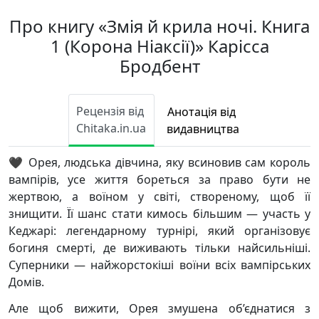
Про книгу «Змія й крила ночі. Книга
1 (Корона Ніаксії)» Карісса
Бродбент
Рецензія від
Анотація від
Chitaka.in.ua
видавництва
🖤 Орея, людська дівчина, яку всиновив сам король
вампірів, усе життя бореться за право бути не
жертвою, а воїном у світі, створеному, щоб її
знищити. Її шанс стати кимось більшим — участь у
Кеджарі: легендарному турнірі, який організовує
богиня смерті, де виживають тільки найсильніші.
Суперники — найжорстокіші воїни всіх вампірських
Домів.
Але щоб вижити, Орея змушена об’єднатися з