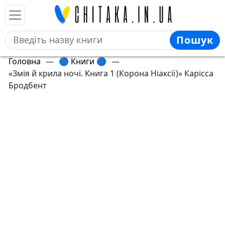
Пошук
Головна
—
🔵 Книги 🔵
—
«Змія й крила ночі. Книга 1 (Корона Ніаксії)» Карісса
Бродбент