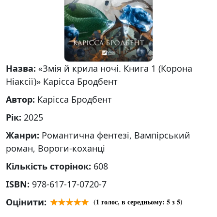
Назва:
«Змія й крила ночі. Книга 1 (Корона
Ніаксії)» Карісса Бродбент
Автор:
Карісса Бродбент
Рік:
2025
Жанри:
Романтична фентезі, Вампірський
роман, Вороги-коханці
Кількість сторінок:
608
ISBN:
978-617-17-0720-7
Оцінити:
(
1
голос, в середньому:
5
з 5)