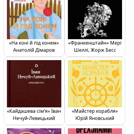
«На коні й під конем»
«Франкенштайн» Мері
Анатолій Дімаров
Шеллі, Жорж Бесс
«Кайдашева сім’я» Іван
«Майстер корабля»
Нечуй-Левицький
Юрій Яновський