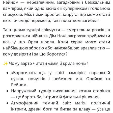
Рейном — небезпечним, загадковим і безжальним
вампіром, який одночасно є її суперником і головною
спокусою. Між ними зростає напруга, що може стати
як ключем до перемоги, так і початком загибелі.
Та в цьому турнірі співчуття — смертельна розкіш, а
розгорається війна за Дім Ночі загрожує зруйнувати
все, у що Орея вірила. Коли серце може стати
найбільшою зброєю або найслабшою вразливістю —
кому довіряти і за що боротися?
✨ Чому варто читати «Змія й крила ночі»?
«Вороги-коханці» у світі вампірів: справжній
вулкан почуттів і небезпек між Орейєю та
Рейном.
Напружений турнір виживання: кожна сторінка
— це боротьба, інтриги й фатальні рішення.
Атмосферний темний світ: магія, політичні
інтриги, древні боги та битва за владу — усе це