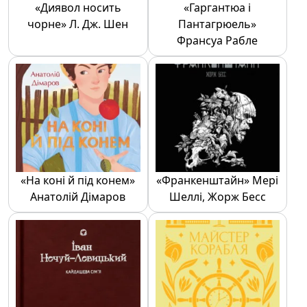
«Диявол носить
«Гаргантюа і
чорне» Л. Дж. Шен
Пантагрюель»
Франсуа Рабле
«На коні й під конем»
«Франкенштайн» Мері
Анатолій Дімаров
Шеллі, Жорж Бесс