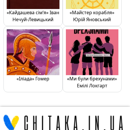
«Кайдашева сім’я» Іван
«Майстер корабля»
Нечуй-Левицький
Юрій Яновський
«Іліада» Гомер
«Ми були брехунами»
Емілі Локгарт