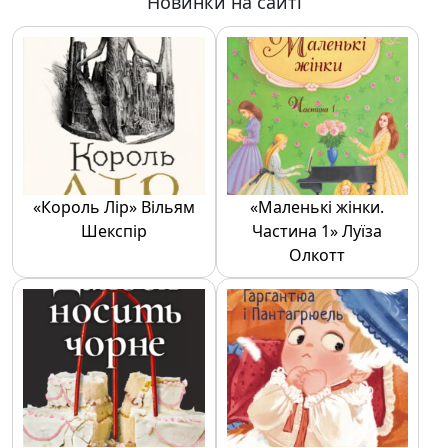
Новинки на сайті
«Король Лір» Вільям
«Маленькі жінки.
Шекспір
Частина 1» Луїза
Олкотт