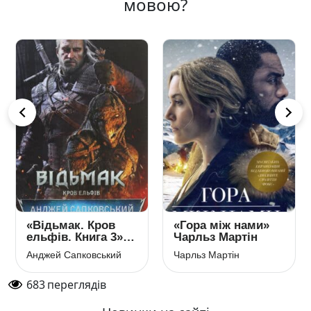
мовою?
«Відьмак. Кров
«Гора між нами»
ельфів. Книга 3»
Чарльз Мартін
Анджей
Анджей Сапковський
Чарльз Мартін
Сапковський
683
переглядів