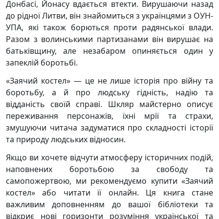
Донбасі, Йонасу вдається втекти. Вирушаючи назад
до рідної Литви, він знайомиться з українцями з ОУН-
УПА, які також борються проти радянської влади.
Разом з волинськими партизанами він вирушає на
батьківщину, але незабаром опиняється один у
запеклій боротьбі.
«Заячий костел» — це не лише історія про війну та
боротьбу, а й про людську гідність, надію та
відданість своїй справі. Шкляр майстерно описує
переживання персонажів, їхні мрії та страхи,
змушуючи читача задуматися про складності історії
та природу людських відносин.
Якщо ви хочете відчути атмосферу історичних подій,
наповнених боротьбою за свободу та
самопожертвою, ми рекомендуємо купити «Заячий
костел» або читати її онлайн. Ця книга стане
важливим доповненням до вашої бібліотеки та
відкриє нові горизонти розуміння української та