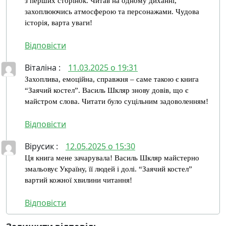
з перших сторінок. Читав на одному диханні,
захоплюючись атмосферою та персонажами. Чудова
історія, варта уваги!
Відповісти
Віталіна
:
11.03.2025 о 19:31
Захоплива, емоційна, справжня – саме такою є книга
“Заячий костел”. Василь Шкляр знову довів, що є
майстром слова. Читати було суцільним задоволенням!
Відповісти
Вірусик
:
12.05.2025 о 15:30
Ця книга мене зачарувала! Василь Шкляр майстерно
змальовує Україну, її людей і долі. “Заячий костел”
вартий кожної хвилини читання!
Відповісти