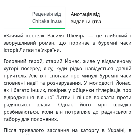
Рецензія від
Анотація від
Chitaka.in.ua
видавництва
«Заячий костел» Василя Шкляра — це глибокий і
зворушливий роман, що поринає в буремні часи
історії Литви та України.
Головний герой, старий Йонас, живе у віддаленому
хуторі посеред лісу, куди рідко навідується давній
приятель. Але їхні спогади про минулі буремні часи
сповнені надії та розчарування. У молодості Йонас,
як і багато інших, повірив у обіцянки гітлерівців про
відродження вільної Литви і пішов воювати проти
радянської влади. Однак його мрії швидко
розбиваються, коли він потрапляє до радянського
табору для полонених.
Після тривалого заслання на каторгу в Україні, в