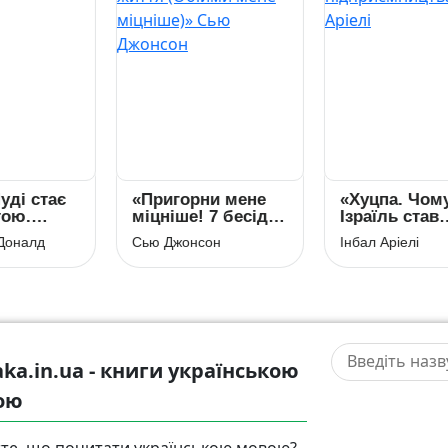
 стає
«Пригорни мене
«Хуцпа. Чому
.
міцніше! 7 бесід
Ізраїль став
Меґан
про кохання
світовим центр
алд
Сью Джонсон
Інбал Аріелі
тривалістю в
інновацій та
життя (Обійми
підприємництв
мене міцніше)»
Інбал Аріелі
Сью Джонсон
aka.in.ua - книги українською
ою
те, що почитати українською мовою?