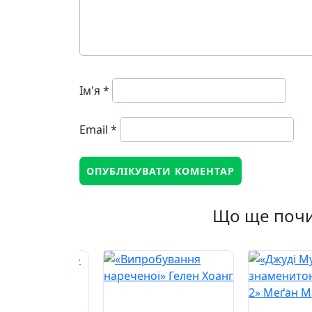
Ім'я
*
Email
*
Що ще почи