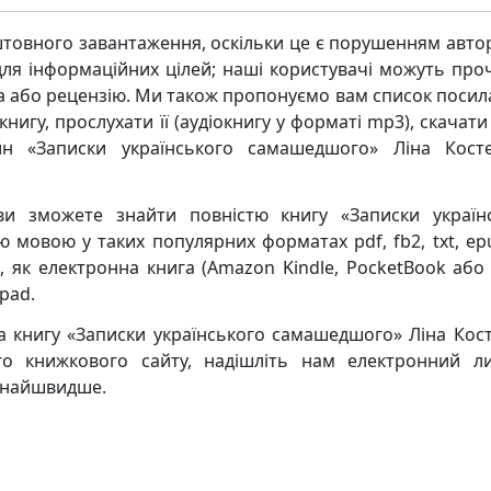
товного завантаження, оскільки це є порушенням авто
ля інформаційних цілей; наші користувачі можуть про
ва або рецензію. Ми також пропонуємо вам список посил
нигу, прослухати її (аудіокнигу у форматі mp3), скачати
йн «Записки українського самашедшого» Ліна Кост
ви зможете знайти повністю книгу «Записки україн
мовою у таких популярних форматах pdf, fb2, txt, epub
в, як електронна книга (Amazon Kindle, PocketBook або 
Ipad.
 книгу «Записки українського самашедшого» Ліна Кост
о книжкового сайту, надішліть нам електронний л
якнайшвидше.