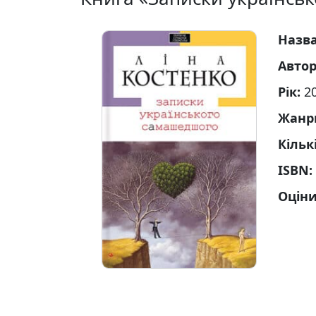
Назв
Авто
Рік:
2
Жанр
Кільк
ISBN:
Оціни