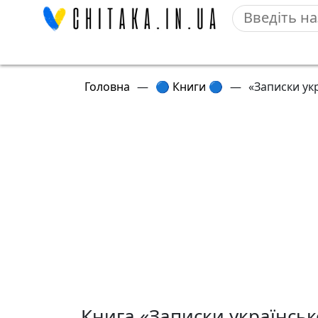
Головна
—
🔵 Книги 🔵
—
«Записки ук
Книга «Записки українсь