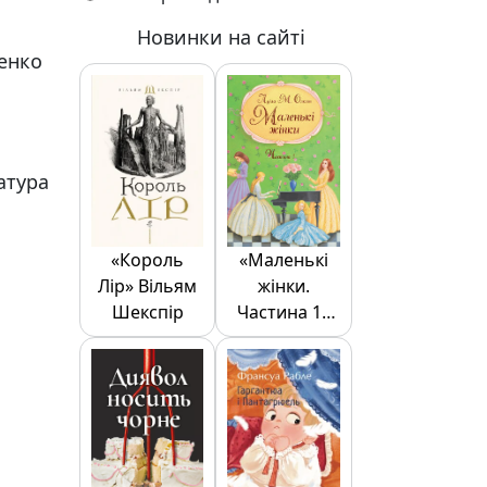
Новинки на сайті
енко
атура
«Король
«Маленькі
Лір» Вільям
жінки.
Шекспір
Частина 1»
Луїза Олкотт