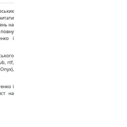
рських
читати
ань на
 повну
енко і
ського
, rtf,
Onyx),
енко і
ист на