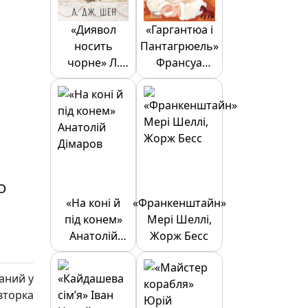
«Диявол
«Гаргантюа і
носить
Пантагрюель»
чорне» Л.
Франсуа
Дж. Шен
Рабле
о
«На коні й
«Франкенштайн»
під конем»
Мері Шеллі,
Анатолій
Жорж Бесс
Дімаров
аний у
вторка