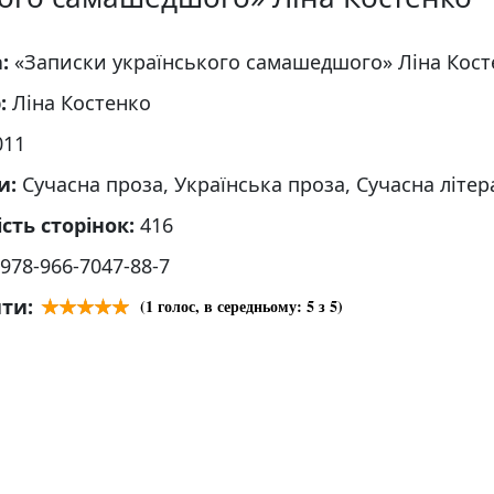
а:
«Записки українського самашедшого» Ліна Кост
р:
Ліна Костенко
011
и:
Сучасна проза, Українська проза, Сучасна літер
ість сторінок:
416
978-966-7047-88-7
ти:
(
1
голос, в середньому:
5
з 5)