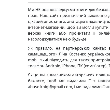
Ми НЕ розповсюджуємо книги для безкош
прав. Наш сайт призначений виключно д
цікавий опис книги, анотацію видавницт
інтернет-магазини, щоб ви могли купити к
версію книги або прочитати її онла
насолоджуватися нею будь-де.
Як правило, на партнерських сайтах 
самашедшого» Ліна Костенко українською 
mobi, якиі підходить для таких пристрої
телефон Android, iPhone, ПК (комп’ютер), 
Якщо ви є власником авторських прав на
бажаєте, щоб ми видалили її з нашог
abuse.knigi@gmail.com, і ми видалимо її 