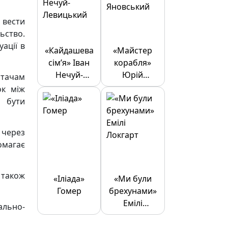
 вести
ьство.
ації в
«Кайдашева
«Майстер
сім’я» Іван
корабля»
Нечуй-
Юрій
итачам
Левицький
Яновський
ок між
ь бути
 через
омагає
 також
«Іліада»
«Ми були
Гомер
брехунами»
Емілі
ально-
Локгарт