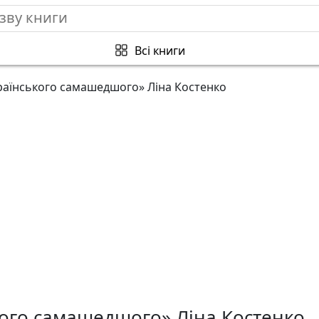
Всі книги
раїнського самашедшого» Ліна Костенко
кого самашедшого» Ліна Костенко