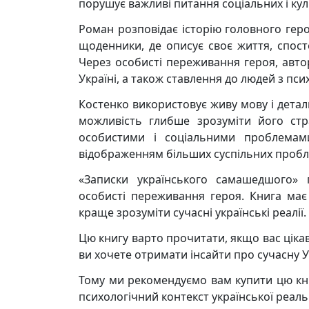
порушує важливі питання соціальних і кул
Роман розповідає історію головного геро
щоденники, де описує своє життя, спост
Через особисті переживання героя, автор
Україні, а також ставлення до людей з пс
Костенко використовує живу мову і детал
можливість глибше зрозуміти його стра
особистими і соціальними проблемами
відображенням більших суспільних пробл
«Записки українського самашедшого» п
особисті переживання героя. Книга має 
краще зрозуміти сучасні українські реалії.
Цю книгу варто прочитати, якщо вас цікав
ви хочете отримати інсайти про сучасну У
Тому ми рекомендуємо вам купити цю кни
психологічний контекст української реаль