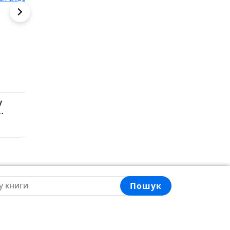
«Психокібернетика»
«Випробування
Максуелл Мольц
нареченої» Гелен
ом
Хоанг
Максуелл Мольц
Гелен Хоанг
а»
Пошук