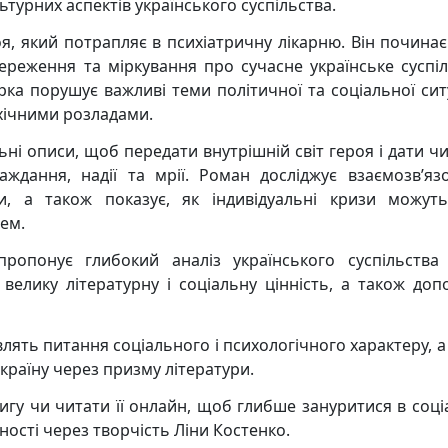
ьтурних аспектів українського суспільства.
я, який потрапляє в психіатричну лікарню. Він починає
ереження та міркування про сучасне українське суспіл
ка порушує важливі теми політичної та соціальної ситу
ихічними розладами.
ьні описи, щоб передати внутрішній світ героя і дати ч
ждання, надії та мрії. Роман досліджує взаємозв’яз
, а також показує, як індивідуальні кризи можут
ем.
ропонує глибокий аналіз українського суспільства
велику літературну і соціальну цінність, а також доп
лять питання соціального і психологічного характеру, а
країну через призму літератури.
гу чи читати її онлайн, щоб глибше зануритися в соці
ності через творчість Ліни Костенко.