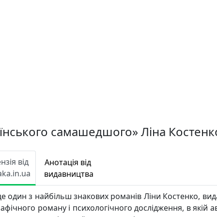
аїнського самашедшого» Ліна Костенк
нзія від
Анотація від
aka.in.ua
видавництва
е один з найбільш знакових романів Ліни Костенко, вид
афічного роману і психологічного дослідження, в якій а