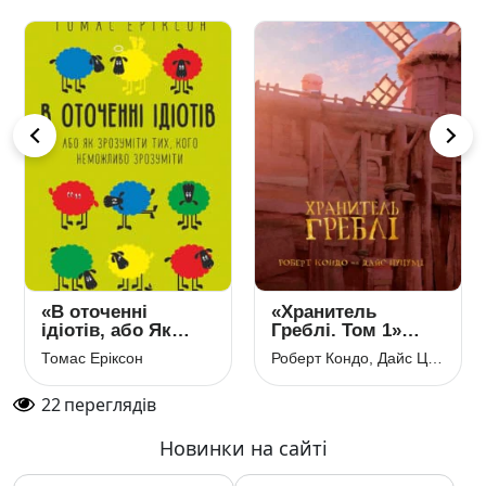
«В оточенні
«Хранитель
ідіотів, або Як
Греблі. Том 1»
зрозуміти тих, кого
Роберт Кондо,
Томас Еріксон
Роберт Кондо, Дайс Цуцумі
неможливо
Дайс Цуцумі
зрозуміти» Томас
22
переглядів
Еріксон
Новинки на сайті