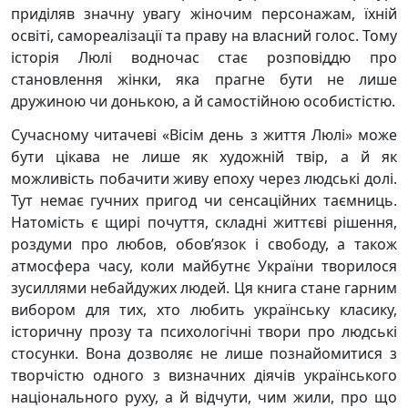
приділяв значну увагу жіночим персонажам, їхній
освіті, самореалізації та праву на власний голос. Тому
історія Люлі водночас стає розповіддю про
становлення жінки, яка прагне бути не лише
дружиною чи донькою, а й самостійною особистістю.
Сучасному читачеві «Вісім день з життя Люлі» може
бути цікава не лише як художній твір, а й як
можливість побачити живу епоху через людські долі.
Тут немає гучних пригод чи сенсаційних таємниць.
Натомість є щирі почуття, складні життєві рішення,
роздуми про любов, обов’язок і свободу, а також
атмосфера часу, коли майбутнє України творилося
зусиллями небайдужих людей. Ця книга стане гарним
вибором для тих, хто любить українську класику,
історичну прозу та психологічні твори про людські
стосунки. Вона дозволяє не лише познайомитися з
творчістю одного з визначних діячів українського
національного руху, а й відчути, чим жили, про що