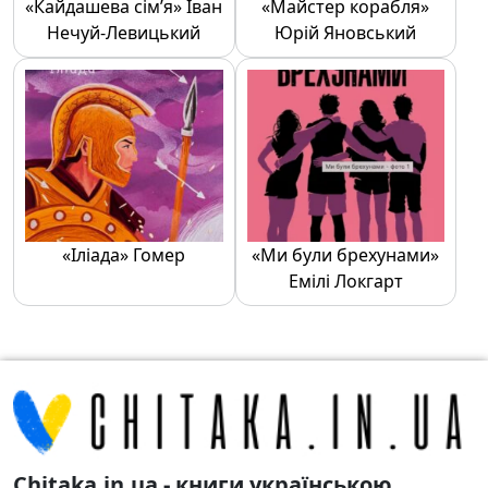
«Кайдашева сім’я» Іван
«Майстер корабля»
Нечуй-Левицький
Юрій Яновський
«Іліада» Гомер
«Ми були брехунами»
Емілі Локгарт
Chitaka.in.ua - книги українською