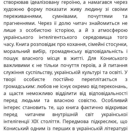
створював ідеалізовану героїню, а намагався через
художню форму показати живу людину зі своїми
переживаннями, сумнівами, почуттями та
прагненнями. Через її долю читач знайомиться не
лише з особистою історією, а й з атмосферою
українського інтелігентського середовища того
часу. Книга розповідає про кохання, сімейні стосунки,
моральний вибір, громадянську відповідальність і
пошук власного місця в житті. Для Кониського
важливими є не тільки почуття героїв, а й питання
служіння суспільству, українській культурі та освіті. У
творі особисте постійно переплітається з
громадським: любов не існує окремо від переконань,
а щастя неможливо відділити від відповідальності
перед людьми та власною совістю. Особливий
інтерес становить те, що книга фактично відкриває
перед читачем внутрішній світ української
інтелігенції XIX століття. Передмова підкреслює, що
Кониський одним із перших в українській літературі