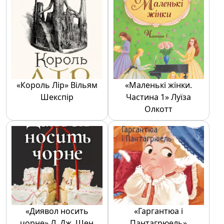
«Король Лір» Вільям
«Маленькі жінки.
Шекспір
Частина 1» Луїза
Олкотт
«Диявол носить
«Гаргантюа і
чорне» Л. Дж. Шен
Пантагрюель»