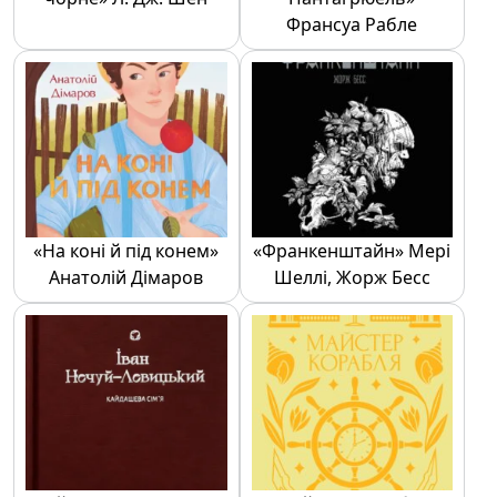
Франсуа Рабле
«На коні й під конем»
«Франкенштайн» Мері
Анатолій Дімаров
Шеллі, Жорж Бесс