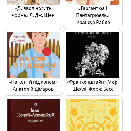
«Диявол носить
«Гаргантюа і
чорне» Л. Дж. Шен
Пантагрюель»
Франсуа Рабле
«На коні й під конем»
«Франкенштайн» Мері
Анатолій Дімаров
Шеллі, Жорж Бесс