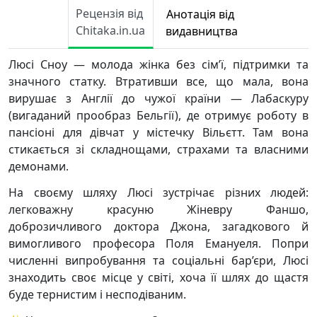
Рецензія від
Анотація від
Chitaka.in.ua
видавництва
Люсі Сноу — молода жінка без сім’ї, підтримки та
значного статку. Втративши все, що мала, вона
вирушає з Англії до чужої країни — Лабаскуру
(вигаданий прообраз Бельгії), де отримує роботу в
пансіоні для дівчат у містечку Вільєтт. Там вона
стикається зі складнощами, страхами та власними
демонами.
На своєму шляху Люсі зустрічає різних людей:
легковажну красуню Жіневру Фаншо,
доброзичливого доктора Джона, загадкового й
вимогливого професора Поля Емануеля. Попри
численні випробування та соціальні бар’єри, Люсі
знаходить своє місце у світі, хоча її шлях до щастя
буде тернистим і несподіваним.