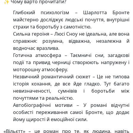
✨ Чому варто прочитати?
Глибокий психологізм – Шарлотта Бронте
майстерно досліджує людські почуття, внутрішні
страхи та боротьбу з самотністю.
Сильна героїня – Люсі Сноу не ідеальна, але вона
справжня: розумна, відважна, незалежна й
водночас вразлива.
Готична атмосфера – Таємничі сни, загадкові
події та привид черниці створюють напружену і
моторошну атмосферу.
Незвичний романтичний сюжет – Це не типова
історія кохання, де все йде гладко. Тут багато
невизначеності, сумнівів і боротьби між
почуттями та реальністю.
Автобіографічні мотиви – У романі відчутні
особисті переживання самої Бронте, що додає
йому щирості й емоційної сили.
«Вільєтт» – це роман про те, як людина, навіть