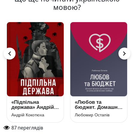
мовою?
«Підпільна
«Любов та
держава» Андрій
бюджет. Домашні
Кокотюха
фінанси для
Андрій Кокотюха
Любомир Остапів
сімейних пар на
шляху до
87
переглядів
фінансової
свободи»