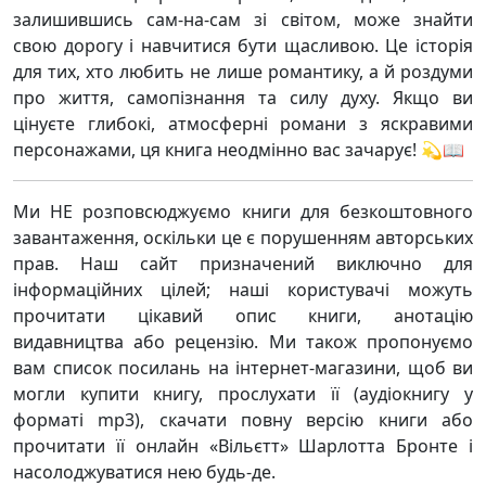
залишившись сам-на-сам зі світом, може знайти
свою дорогу і навчитися бути щасливою. Це історія
для тих, хто любить не лише романтику, а й роздуми
про життя, самопізнання та силу духу. Якщо ви
цінуєте глибокі, атмосферні романи з яскравими
персонажами, ця книга неодмінно вас зачарує! 💫📖
Ми НЕ розповсюджуємо книги для безкоштовного
завантаження, оскільки це є порушенням авторських
прав. Наш сайт призначений виключно для
інформаційних цілей; наші користувачі можуть
прочитати цікавий опис книги, анотацію
видавництва або рецензію. Ми також пропонуємо
вам список посилань на інтернет-магазини, щоб ви
могли купити книгу, прослухати її (аудіокнигу у
форматі mp3), скачати повну версію книги або
прочитати її онлайн «Вільєтт» Шарлотта Бронте і
насолоджуватися нею будь-де.