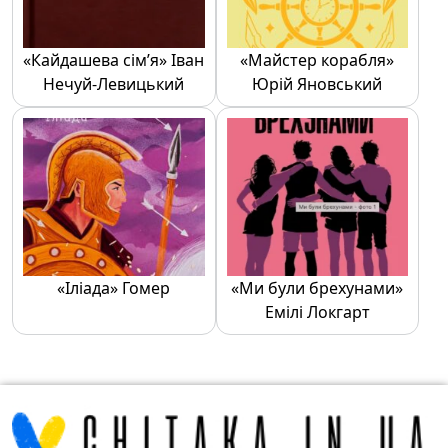
«Кайдашева сім’я» Іван
«Майстер корабля»
Нечуй-Левицький
Юрій Яновський
«Іліада» Гомер
«Ми були брехунами»
Емілі Локгарт