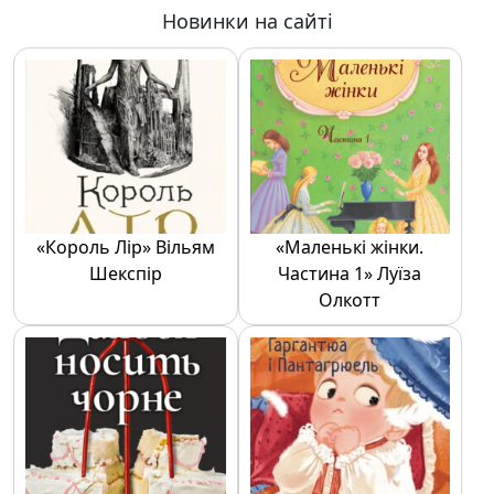
Любомир Остапів
Новинки на сайті
«Король Лір» Вільям
«Маленькі жінки.
Шекспір
Частина 1» Луїза
Олкотт