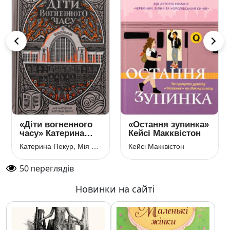
«Діти вогненного
«Остання зупинка»
часу» Катерина
Кейсі Макквістон
Пекур, Мія
Катерина Пекур, Мія Марченко
Кейсі Макквістон
Марченко
50
переглядів
Новинки на сайті