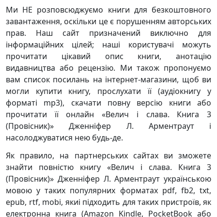
Ми НЕ розповсюджуємо книги для безкоштовного
завантаження, оскільки це є порушенням авторських
прав. Наш сайт призначений виключно для
інформаційних цілей; наші користувачі можуть
прочитати цікавий опис книги, анотацію
видавництва або рецензію. Ми також пропонуємо
вам список посилань на інтернет-магазини, щоб ви
могли купити книгу, прослухати її (аудіокнигу у
форматі mp3), скачати повну версію книги або
прочитати її онлайн «Велич і слава. Книга 3
(Провісник)» Дженніфер Л. Арментраут і
насолоджуватися нею будь-де.
Як правило, на партнерських сайтах ви зможете
знайти повністю книгу «Велич і слава. Книга 3
(Провісник)» Дженніфер Л. Арментраут українською
мовою у таких популярних форматах pdf, fb2, txt,
epub, rtf, mobi, якиі підходить для таких пристроїв, як
електронна книга (Amazon Kindle, PocketBook або