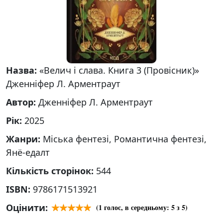
Назва:
«Велич і слава. Книга 3 (Провісник)»
Дженніфер Л. Арментраут
Автор:
Дженніфер Л. Арментраут
Рік:
2025
Жанри:
Міська фентезі, Романтична фентезі,
Янё-едалт
Кількість сторінок:
544
ISBN:
9786171513921
Оцінити:
(
1
голос, в середньому:
5
з 5)