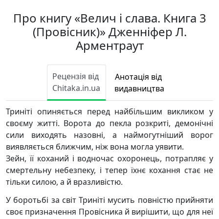
Про книгу «Велич і слава. Книга 3
(Провісник)» Дженніфер Л.
Арментраут
Рецензія від
Анотація від
Chitaka.in.ua
видавництва
Триніті опиняється перед найбільшим викликом у
своєму житті. Ворота до пекла розкриті, демонічні
сили виходять назовні, а наймогутніший ворог
виявляється ближчим, ніж вона могла уявити.
Зейн, її коханий і водночас охоронець, потрапляє у
смертельну небезпеку, і тепер їхнє кохання стає не
тільки силою, а й вразливістю.
У боротьбі за світ Триніті мусить повністю прийняти
своє призначення Провісника й вирішити, що для неї