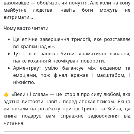
важливіше — обов’язок чи почуття. Але коли на кону
майбутнє людства, навіть боги можуть не
витримати…
Чому варто читати
Це епічне завершення трилогії, яке розставляє
всі крапки над «і».
Тут є все: запеклі битви, драматичні зізнання,
палке кохання й неочікувані повороти.
Арментраут уміло балансує між екшеном та
емоціями, тож фінал вражає і масштабом, і
ніжністю.
👉 «Велич і слава» — це історія про силу любові, яка
здатна вистояти навіть перед апокаліпсисом. Якщо
ви чекали на розв’язку пригод Триніті та Зейна, ця
книга подарує вам справжнє задоволення від
читання.