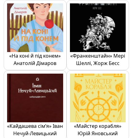
«На коні й під конем»
«Франкенштайн» Мері
Анатолій Дімаров
Шеллі, Жорж Бесс
«Кайдашева сім’я» Іван
«Майстер корабля»
Нечуй-Левицький
Юрій Яновський