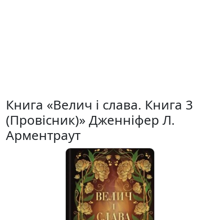
Книга «Велич і слава. Книга 3
(Провісник)» Дженніфер Л.
Арментраут