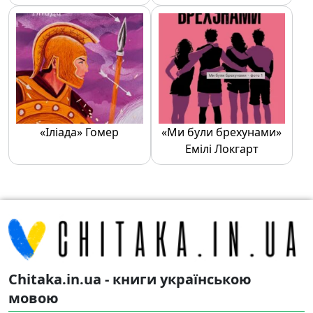
«Іліада» Гомер
«Ми були брехунами»
Емілі Локгарт
Chitaka.in.ua - книги українською
мовою