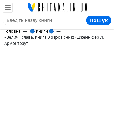
Пошук
Головна
—
🔵 Книги 🔵
—
«Велич і слава. Книга 3 (Провісник)» Дженніфер Л.
Арментраут