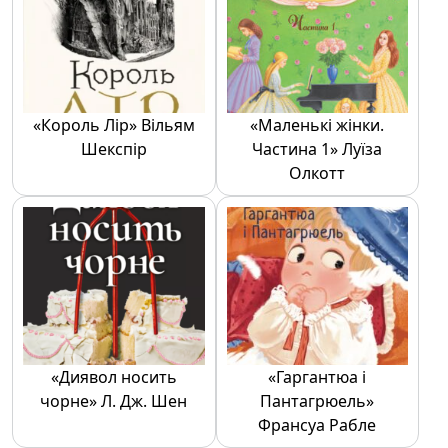
«Король Лір» Вільям
«Маленькі жінки.
Шекспір
Частина 1» Луїза
Олкотт
«Диявол носить
«Гаргантюа і
чорне» Л. Дж. Шен
Пантагрюель»
Франсуа Рабле