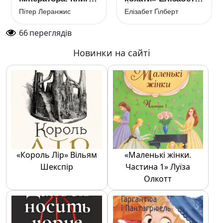
8» Пітер Леранжис
Ґілберт
Пітер Леранжис
Елізабет Ґілберт
66
переглядів
Новинки на сайті
«Король Лір» Вільям
«Маленькі жінки.
Шекспір
Частина 1» Луїза
Олкотт