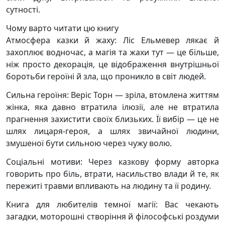
сутності.
Чому варто читати цю книгу
Атмосфера казки й жаху: Ліс Ельмевер лякає й
захоплює водночас, а магія та жахи тут — це більше,
ніж просто декорація, це відображення внутрішньої
боротьби героїні й зла, що проникло в світ людей.
Сильна героїня: Веріс Торн — зріла, втомлена життям
жінка, яка давно втратила ілюзії, але не втратила
прагнення захистити своїх близьких. Її вибір — це не
шлях лицаря-героя, а шлях звичайної людини,
змушеної бути сильною через чужу волю.
Соціальні мотиви: Через казкову форму авторка
говорить про біль, втрати, насильство влади й те, як
пережиті травми впливають на людину та її родину.
Книга для любителів темної магії: Вас чекають
загадки, моторошні створіння й філософські роздуми