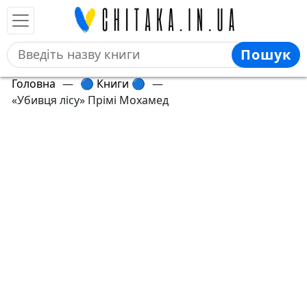
Пошук
Головна
—
🔵 Книги 🔵
—
«Убивця лісу» Прімі Мохамед