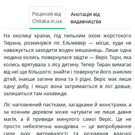
Рецензія від
Анотація від
Chitaka.in.ua
видавництва
На околиці країни, під пильним оком жорстокого
Тирана, розкинувся ліс Ельмевер — місце, куди не
наважується заходити жоден мешканець. Лише одна
людина колись повернулася звідти — Веріс Торн, яка
колись врятувала з лісу дитину. Тепер Тиран вимагає
від неї ще більшого: знайти і повернути його зниклих
дітей, інакше загине вона та її рідні. Веріс має лише
одну добу, і якщо вона затримається в лісі довше,
залишиться там назавжди.
Ліс наповнений пастками, загадками й монстрами, а
за кожним деревом може чатувати не лише давня
магія, а й привиди минулого самої Веріс. Це не
просто небезпечна мандрівка — це випробування
сили духу, витривалості та розуміння власної