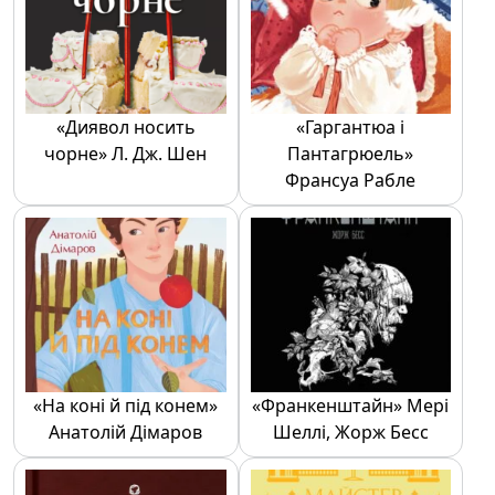
«Диявол носить
«Гаргантюа і
чорне» Л. Дж. Шен
Пантагрюель»
Франсуа Рабле
«На коні й під конем»
«Франкенштайн» Мері
Анатолій Дімаров
Шеллі, Жорж Бесс