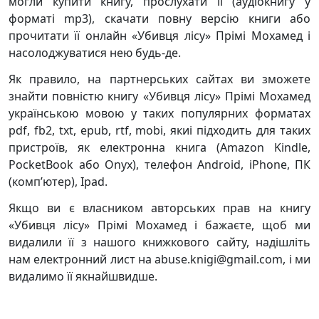
могли купити книгу, прослухати її (аудіокнигу у
форматі mp3), скачати повну версію книги або
прочитати її онлайн «Убивця лісу» Прімі Мохамед і
насолоджуватися нею будь-де.
Як правило, на партнерських сайтах ви зможете
знайти повністю книгу «Убивця лісу» Прімі Мохамед
українською мовою у таких популярних форматах
pdf, fb2, txt, epub, rtf, mobi, якиі підходить для таких
пристроїв, як електронна книга (Amazon Kindle,
PocketBook або Onyx), телефон Android, iPhone, ПК
(комп’ютер), Ipad.
Якщо ви є власником авторських прав на книгу
«Убивця лісу» Прімі Мохамед і бажаєте, щоб ми
видалили її з нашого книжкового сайту, надішліть
нам електронний лист на abuse.knigi@gmail.com, і ми
видалимо її якнайшвидше.