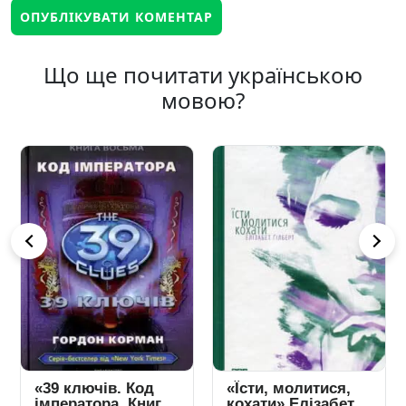
Що ще почитати українською
мовою?
«39 ключів. Код
«Їсти, молитися,
імператора. Книга
кохати» Елізабет