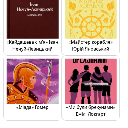
«Кайдашева сім’я» Іван
«Майстер корабля»
Нечуй-Левицький
Юрій Яновський
«Іліада» Гомер
«Ми були брехунами»
Емілі Локгарт