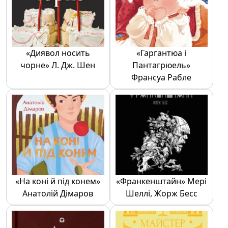
«Диявол носить
«Гаргантюа і
чорне» Л. Дж. Шен
Пантагрюель»
Франсуа Рабле
«На коні й під конем»
«Франкенштайн» Мері
Анатолій Дімаров
Шеллі, Жорж Бесс