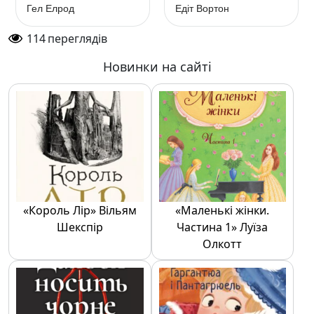
життя (Магія
Вортон
Гел Елрод
Едіт Вортон
ранку)» Гел Елрод
114
переглядів
Новинки на сайті
«Король Лір» Вільям
«Маленькі жінки.
Шекспір
Частина 1» Луїза
Олкотт