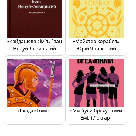
«Кайдашева сім’я» Іван
«Майстер корабля»
Нечуй-Левицький
Юрій Яновський
«Іліада» Гомер
«Ми були брехунами»
Емілі Локгарт