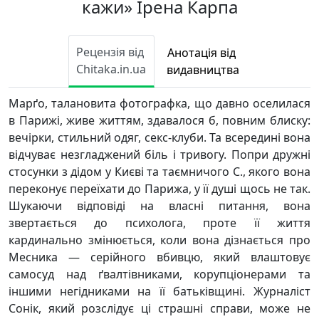
кажи» Ірена Карпа
Рецензія від
Анотація від
Chitaka.in.ua
видавництва
Марґо, талановита фотографка, що давно оселилася
в Парижі, живе життям, здавалося б, повним блиску:
вечірки, стильний одяг, секс-клуби. Та всередині вона
відчуває незгладжений біль і тривогу. Попри дружні
стосунки з дідом у Києві та таємничого С., якого вона
переконує переїхати до Парижа, у її душі щось не так.
Шукаючи відповіді на власні питання, вона
звертається до психолога, проте її життя
кардинально змінюється, коли вона дізнається про
Месника — серійного вбивцю, який влаштовує
самосуд над ґвалтівниками, корупціонерами та
іншими негідниками на її батьківщині. Журналіст
Сонік, який розслідує ці страшні справи, може не