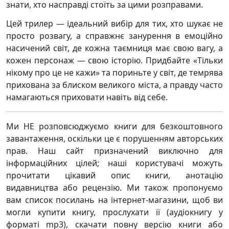
знати, хто насправді стоїть за цими розправами.
Цей трилер — ідеальний вибір для тих, хто шукає не
просто розвагу, а справжнє занурення в емоційно
насичений світ, де кожна таємниця має свою вагу, а
кожен персонаж — свою історію. Придбайте «Тільки
нікому про це не кажи» та пориньте у світ, де темрява
прихована за блиском великого міста, а правду часто
намагаються приховати навіть від себе.
Ми НЕ розповсюджуємо книги для безкоштовного
завантаження, оскільки це є порушенням авторських
прав. Наш сайт призначений виключно для
інформаційних цілей; наші користувачі можуть
прочитати цікавий опис книги, анотацію
видавництва або рецензію. Ми також пропонуємо
вам список посилань на інтернет-магазини, щоб ви
могли купити книгу, прослухати її (аудіокнигу у
форматі mp3), скачати повну версію книги або