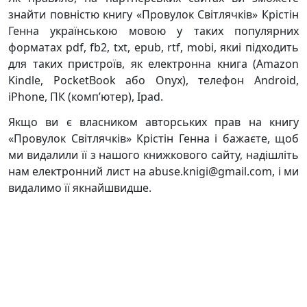
знайти повністю книгу «Провулок Світлячків» Крістін
Генна українською мовою у таких популярних
форматах pdf, fb2, txt, epub, rtf, mobi, якиі підходить
для таких пристроїв, як електронна книга (Amazon
Kindle, PocketBook або Onyx), телефон Android,
iPhone, ПК (комп’ютер), Ipad.
Якщо ви є власником авторських прав на книгу
«Провулок Світлячків» Крістін Генна і бажаєте, щоб
ми видалили її з нашого книжкового сайту, надішліть
нам електронний лист на abuse.knigi@gmail.com, і ми
видалимо її якнайшвидше.