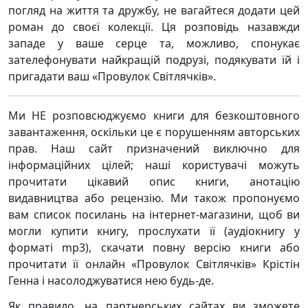
погляд на життя та дружбу, не вагайтеся додати цей
роман до своєї колекції. Ця розповідь назавжди
западе у ваше серце та, можливо, спонукає
зателефонувати найкращій подрузі, подякувати їй і
пригадати ваш «Провулок Світлячків».
Ми НЕ розповсюджуємо книги для безкоштовного
завантаження, оскільки це є порушенням авторських
прав. Наш сайт призначений виключно для
інформаційних цілей; наші користувачі можуть
прочитати цікавий опис книги, анотацію
видавництва або рецензію. Ми також пропонуємо
вам список посилань на інтернет-магазини, щоб ви
могли купити книгу, прослухати її (аудіокнигу у
форматі mp3), скачати повну версію книги або
прочитати її онлайн «Провулок Світлячків» Крістін
Генна і насолоджуватися нею будь-де.
Як правило, на партнерських сайтах ви зможете