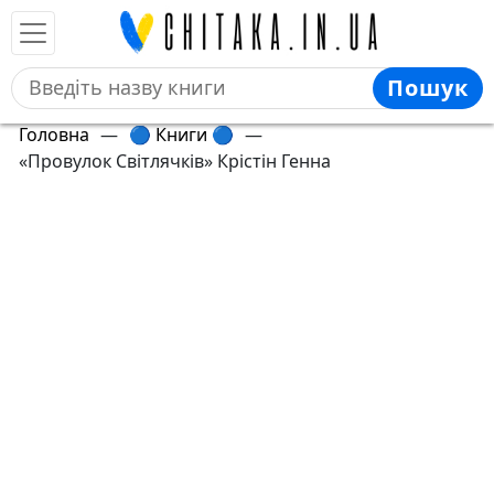
Пошук
Головна
—
🔵 Книги 🔵
—
«Провулок Світлячків» Крістін Генна