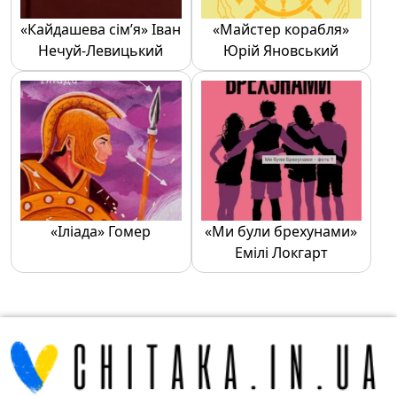
«Кайдашева сім’я» Іван
«Майстер корабля»
Нечуй-Левицький
Юрій Яновський
«Іліада» Гомер
«Ми були брехунами»
Емілі Локгарт