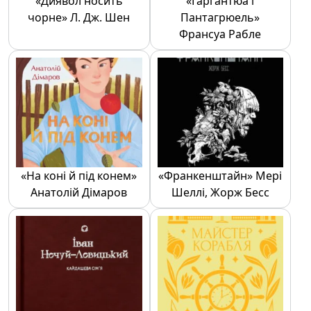
«Диявол носить
«Гаргантюа і
чорне» Л. Дж. Шен
Пантагрюель»
Франсуа Рабле
«На коні й під конем»
«Франкенштайн» Мері
Анатолій Дімаров
Шеллі, Жорж Бесс