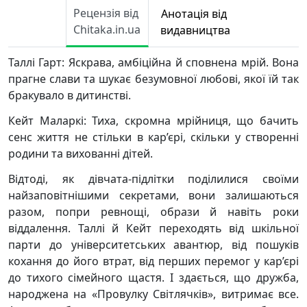
Рецензія від
Анотація від
Chitaka.in.ua
видавництва
Таллі Гарт: Яскрава, амбіційна й сповнена мрій. Вона
прагне слави та шукає безумовної любові, якої їй так
бракувало в дитинстві.
Кейт Маларкі: Тиха, скромна мрійниця, що бачить
сенс життя не стільки в кар’єрі, скільки у створенні
родини та вихованні дітей.
Відтоді, як дівчата-підлітки поділилися своїми
найзаповітнішими секретами, вони залишаються
разом, попри ревнощі, образи й навіть роки
віддалення. Таллі й Кейт переходять від шкільної
парти до університетських авантюр, від пошуків
кохання до його втрат, від перших перемог у кар’єрі
до тихого сімейного щастя. І здається, що дружба,
народжена на «Провулку Світлячків», витримає все.