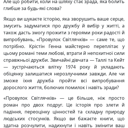
Але що робити, коли на шляху стає зрада, яка болить
глибше за будь-які слова?
Якщо ви шукаєте історію, яка зворушить ваше серце,
змусить задуматися про дружбу й вибір у житті, а
також дасть змогу прожити з героями роки радості й
випробувань, «Провулок Світлячків» — саме те, що
потрібно. Крістін Генна майстерно переплітає у
цьому романі теми любові, втрати й непохитної сили
справжньої дружби. Звичайні дівчата — Таллі та Кейт
— зустрічаються влітку 1974 року й укладають
обіцянку залишатися нерозлучними завжди. Але чи
зможе їхня дружба пройти всі випробування
дорослого життя, болючих помилок і навіть зради?
«Провулок Світлячків» — це більше, ніж просто
роман про двох подруг. Це історія про злети й
падіння, переоцінку цінностей та складну природу
людських стосунків. Якщо ви бажаєте книги, що
здатна розчулити, надихнути і навіть змінити ваш