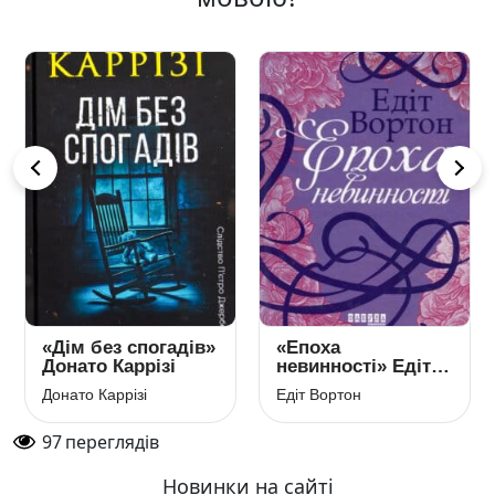
«Дім без спогадів»
«Епоха
Донато Каррізі
невинності» Едіт
Вортон
Донато Каррізі
Едіт Вортон
97
переглядів
Новинки на сайті