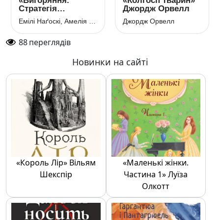
«Вигоряння.
«Колгосп тварин»
Стратегія
Джордж Орвелл
боротьби з
Емілі Наґоскі, Амелія Наґоскі
Джордж Орвелл
виснаженням
удома та на
88
переглядів
роботі» Емілі
Наґоскі, Амелія
Наґоскі
Новинки на сайті
«Король Лір» Вільям
«Маленькі жінки.
Шекспір
Частина 1» Луїза
Олкотт