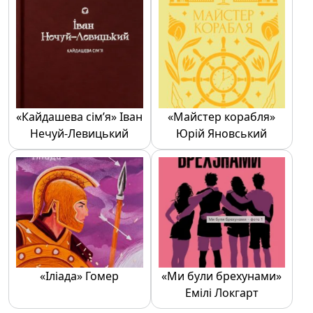
«Кайдашева сім’я» Іван
«Майстер корабля»
Нечуй-Левицький
Юрій Яновський
«Іліада» Гомер
«Ми були брехунами»
Емілі Локгарт