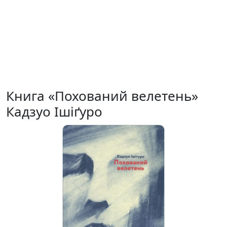
Книга «Похований велетень»
Кадзуо Ішіґуро