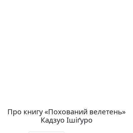
Про книгу «Похований велетень»
Кадзуо Ішіґуро