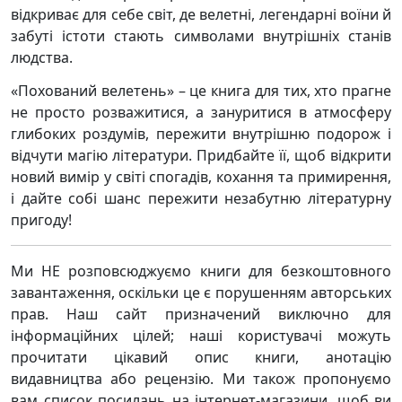
відкриває для себе світ, де велетні, легендарні воїни й
забуті істоти стають символами внутрішніх станів
людства.
«Похований велетень» – це книга для тих, хто прагне
не просто розважитися, а зануритися в атмосферу
глибоких роздумів, пережити внутрішню подорож і
відчути магію літератури. Придбайте її, щоб відкрити
новий вимір у світі спогадів, кохання та примирення,
і дайте собі шанс пережити незабутню літературну
пригоду!
Ми НЕ розповсюджуємо книги для безкоштовного
завантаження, оскільки це є порушенням авторських
прав. Наш сайт призначений виключно для
інформаційних цілей; наші користувачі можуть
прочитати цікавий опис книги, анотацію
видавництва або рецензію. Ми також пропонуємо
вам список посилань на інтернет-магазини, щоб ви