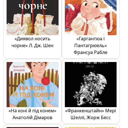
«Диявол носить
«Гаргантюа і
чорне» Л. Дж. Шен
Пантагрюель»
Франсуа Рабле
«На коні й під конем»
«Франкенштайн» Мері
Анатолій Дімаров
Шеллі, Жорж Бесс