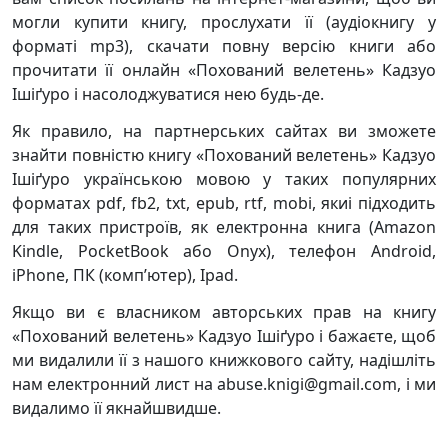
могли купити книгу, прослухати її (аудіокнигу у
форматі mp3), скачати повну версію книги або
прочитати її онлайн «Похований велетень» Кадзуо
Ішіґуро і насолоджуватися нею будь-де.
Як правило, на партнерських сайтах ви зможете
знайти повністю книгу «Похований велетень» Кадзуо
Ішіґуро українською мовою у таких популярних
форматах pdf, fb2, txt, epub, rtf, mobi, якиі підходить
для таких пристроїв, як електронна книга (Amazon
Kindle, PocketBook або Onyx), телефон Android,
iPhone, ПК (комп’ютер), Ipad.
Якщо ви є власником авторських прав на книгу
«Похований велетень» Кадзуо Ішіґуро і бажаєте, щоб
ми видалили її з нашого книжкового сайту, надішліть
нам електронний лист на abuse.knigi@gmail.com, і ми
видалимо її якнайшвидше.