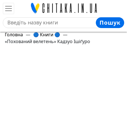
Пошук
Головна
—
🔵 Книги 🔵
—
«Похований велетень» Кадзуо Ішіґуро