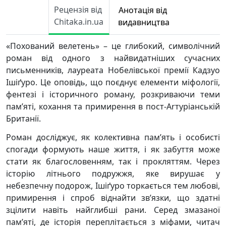
Рецензія від
Анотація від
Chitaka.in.ua
видавництва
«Похований велетень» – це глибокий, символічний
роман від одного з найвидатніших сучасних
письменників, лауреата Нобелівської премії Кадзуо
Ішіґуро. Це оповідь, що поєднує елементи міфології,
фентезі і історичного роману, розкриваючи теми
пам’яті, кохання та примирення в пост-Arтуріанській
Британії.
Роман досліджує, як колективна пам’ять і особисті
спогади формують наше життя, і як забуття може
стати як благословенням, так і прокляттям. Через
історію літнього подружжя, яке вирушає у
небезпечну подорож, Ішіґуро торкається тем любові,
примирення і спроб віднайти зв’язки, що здатні
зцілити навіть найглибші рани. Серед змазаної
пам’яті, де історія переплітається з міфами, читач