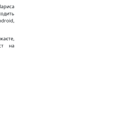
Лариса
дходить
droid,
жаєте,
ст на