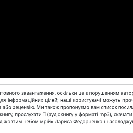
товного завантаження, оскільки це є порушенням авто
ля інформаційних цілей; наші користувачі можуть про
ва або рецензію. Ми також пропонуємо вам список посил
нигу, прослухати її (аудіокнигу у форматі mp3), скачати
Під жовтим небом мрій» Лариса Федорченко і насолоджу