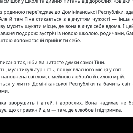
асмішок у школі та дивних питань від дорослих: «Звідки 
з родиною переїжджає до Домініканської Республіки, зда
Але й там Тіна стикається з відчуттям чужості — інша к
ову мусить шукати місце, де вона відчує себе вдома. І ц
равжня подорож: зустріч із новою школою, родичами, ба
штою допомагає їй прийняти себе.
сана так, ніби ви читаєте думки самої Тіни.
ть, мультикультурність, пошук власного місця у світі.
ія наповнена світлом, сімейною любов’ю й силою мрій.
ється у життя Домініканської Республіки та бачить світ
ами.
ка зворушить і дітей, і дорослих. Вона надихає не б
ує, що справжній дім — там, де є любов і підтримка.