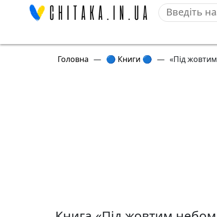
Головна
—
🔵 Книги 🔵
—
«Під жовтим
Книга «Під жовтим небом