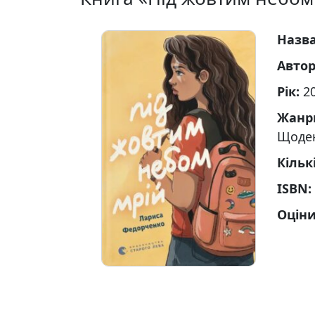
Назв
Авто
Рік:
2
Жанр
Щоде
Кільк
ISBN:
Оціни