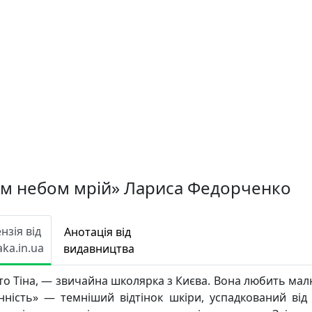
им небом мрій» Лариса Федорченко
нзія від
Анотація від
aka.in.ua
видавництва
то Тіна, — звичайна школярка з Києва. Вона любить мал
мінність» — темніший відтінок шкіри, успадкований від