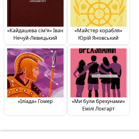
«Кайдашева сім’я» Іван
«Майстер корабля»
Нечуй-Левицький
Юрій Яновський
«Іліада» Гомер
«Ми були брехунами»
Емілі Локгарт