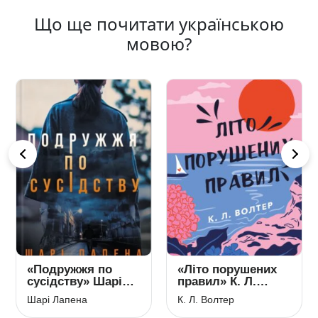
Що ще почитати українською
мовою?
«Подружжя по
«Літо порушених
сусідству» Шарі
правил» К. Л.
Лапена
Волтер
Шарі Лапена
К. Л. Волтер