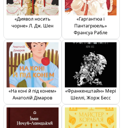
«Диявол носить
«Гаргантюа і
чорне» Л. Дж. Шен
Пантагрюель»
Франсуа Рабле
«На коні й під конем»
«Франкенштайн» Мері
Анатолій Дімаров
Шеллі, Жорж Бесс