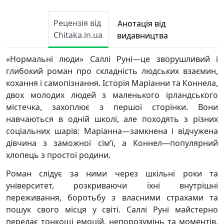
Рецензія від
Анотація від
Chitaka.in.ua
видавництва
«Нормальні люди» Саллі Руні—це зворушливий і
глибокий роман про складність людських взаємин,
кохання і самопізнання. Історія Маріанни та Коннела,
двох молодих людей з маленького ірландського
містечка, захоплює з першої сторінки. Вони
навчаються в одній школі, але походять з різних
соціальних шарів: Маріанна—замкнена і відчужена
дівчина з заможної сім’ї, а Коннел—популярний
хлопець з простої родини.
Роман слідує за ними через шкільні роки та
університет, розкриваючи їхні внутрішні
переживання, боротьбу з власними страхами та
пошук свого місця у світі. Саллі Руні майстерно
передає тонкощі емоцій, непорозумінь та моментів,