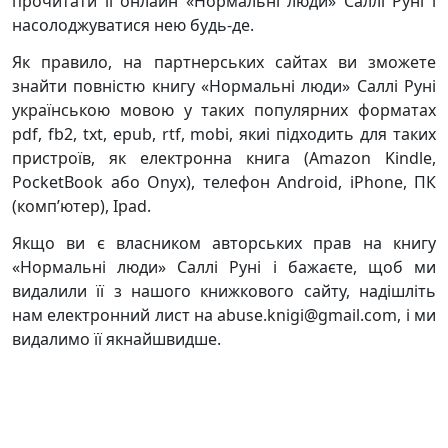
прочитати її онлайн «Нормальні люди» Саллі Руні і
насолоджуватися нею будь-де.
Як правило, на партнерських сайтах ви зможете
знайти повністю книгу «Нормальні люди» Саллі Руні
українською мовою у таких популярних форматах
pdf, fb2, txt, epub, rtf, mobi, якиі підходить для таких
пристроїв, як електронна книга (Amazon Kindle,
PocketBook або Onyx), телефон Android, iPhone, ПК
(комп’ютер), Ipad.
Якщо ви є власником авторських прав на книгу
«Нормальні люди» Саллі Руні і бажаєте, щоб ми
видалили її з нашого книжкового сайту, надішліть
нам електронний лист на abuse.knigi@gmail.com, і ми
видалимо її якнайшвидше.