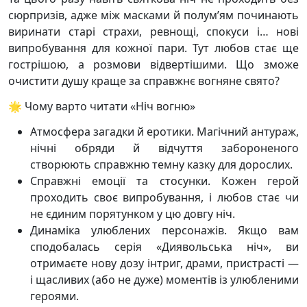
сюрпризів, адже між масками й полум’ям починають
виринати старі страхи, ревнощі, спокуси і… нові
випробування для кожної пари. Тут любов стає ще
гострішою, а розмови відвертішими. Що зможе
очистити душу краще за справжнє вогняне свято?
🌟 Чому варто читати «Ніч вогню»
Атмосфера загадки й еротики. Магічний антураж,
нічні обряди й відчуття забороненого
створюють справжню темну казку для дорослих.
Справжні емоції та стосунки. Кожен герой
проходить своє випробування, і любов стає чи
не єдиним порятунком у цю довгу ніч.
Динаміка улюблених персонажів. Якщо вам
сподобалась серія «Диявольська ніч», ви
отримаєте нову дозу інтриг, драми, пристрасті —
і щасливих (або не дуже) моментів із улюбленими
героями.