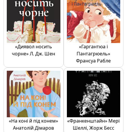
«Диявол носить
«Гаргантюа і
чорне» Л. Дж. Шен
Пантагрюель»
Франсуа Рабле
«На коні й під конем»
«Франкенштайн» Мері
Анатолій Дімаров
Шеллі, Жорж Бесс