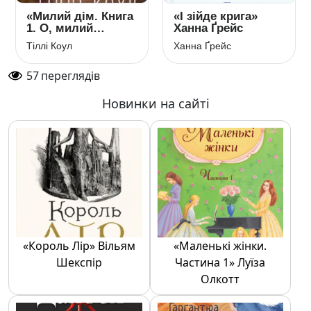
«Милий дім. Книга
«І зійде крига»
1. О, милий
Ханна Ґрейс
доме…» Тіллі
Тіллі Коул
Ханна Ґрейс
Коул
57
переглядів
Новинки на сайті
«Король Лір» Вільям
«Маленькі жінки.
Шекспір
Частина 1» Луїза
Олкотт