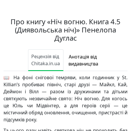
Про книгу «Ніч вогню. Книга 4.5
(Диявольська ніч)» Пенелопа
Дуглас
Рецензія від
Анотація від
Chitaka.in.ua
видавництва
📖 На фоні снігової темряви, коли годинник у St.
Killian’s пробиває північ, старі друзі — Майкл, Кай,
Деймон і Вілл — разом із дружинами та дітьми
святкують незвичайне свято: Ніч вогню. Для когось
це Юль чи Мідвінтер, а для героїв серії — це
містичний обряд оновлення, очищення, пристрасті й
підсумків року.
Та цього разу навіть святкова ніч не проходить без