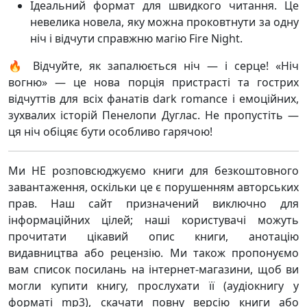
Ідеальний формат для швидкого читання. Це
невелика новела, яку можна проковтнути за одну
ніч і відчути справжню магію Fire Night.
🔥 Відчуйте, як запалюється ніч — і серце! «Ніч
вогню» — це нова порція пристрасті та гострих
відчуттів для всіх фанатів dark romance і емоційних,
зухвалих історій Пенелопи Дуглас. Не пропустіть —
ця ніч обіцяє бути особливо гарячою!
Ми НЕ розповсюджуємо книги для безкоштовного
завантаження, оскільки це є порушенням авторських
прав. Наш сайт призначений виключно для
інформаційних цілей; наші користувачі можуть
прочитати цікавий опис книги, анотацію
видавництва або рецензію. Ми також пропонуємо
вам список посилань на інтернет-магазини, щоб ви
могли купити книгу, прослухати її (аудіокнигу у
форматі mp3), скачати повну версію книги або