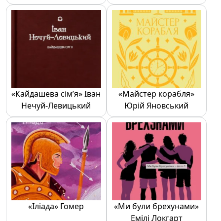
«Кайдашева сім’я» Іван
«Майстер корабля»
Нечуй-Левицький
Юрій Яновський
«Іліада» Гомер
«Ми були брехунами»
Емілі Локгарт