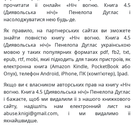
прочитати її онлайн «Ніч вогню. Книга 4.5
(Диявольська ніч)» Пенелопа Дуглас і
насолоджуватися нею будь-де.
Як правило, на партнерських сайтах ви зможете
знайти повністю книгу «Ніч вогню. Книга 4.5
(Диявольська ніч)» Пенелопа Дуглас українською
мовою у таких популярних форматах pdf, fb2, txt,
epub, rtf, mobi, якиі підходить для таких пристроїв, як
електронна книга (Amazon Kindle, PocketBook або
Onyx), телефон Android, iPhone, ПК (комп’ютер), Ipad.
Якщо ви є власником авторських прав на книгу «Ніч
вогню. Книга 4.5 (Диявольська ніч)» Пенелопа Дуглас
і бажаєте, щоб ми видалили її з нашого книжкового
сайту, надішліть нам електронний лист на
abuse.knigi@gmail.com, і ми видалимо її
якнайшвидше.