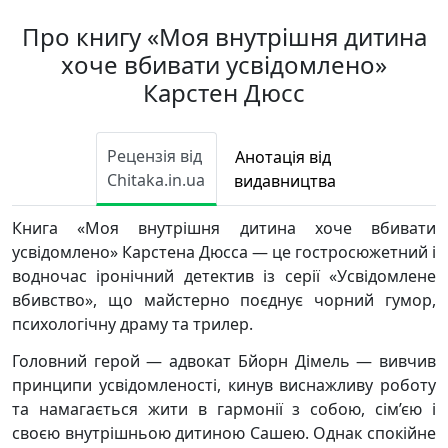
Про книгу «Моя внутрішня дитина
хоче вбивати усвідомлено»
Карстен Дюсс
Рецензія від
Анотація від
Chitaka.in.ua
видавництва
Книга «Моя внутрішня дитина хоче вбивати
усвідомлено» Карстена Дюсса — це гостросюжетний і
водночас іронічний детектив із серії «Усвідомлене
вбивство», що майстерно поєднує чорний гумор,
психологічну драму та трилер.
Головний герой — адвокат Бйорн Дімель — вивчив
принципи усвідомленості, кинув виснажливу роботу
та намагається жити в гармонії з собою, сім’єю і
своєю внутрішньою дитиною Сашею. Однак спокійне