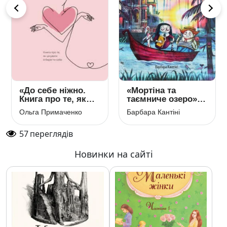
«До себе ніжно.
«Мортіна та
Книга про те, як
таємниче озеро»
цінувати й берегти
Барбара Кантіні
Ольга Примаченко
Барбара Кантіні
себе» Ольга
Примаченко
57
переглядів
Новинки на сайті