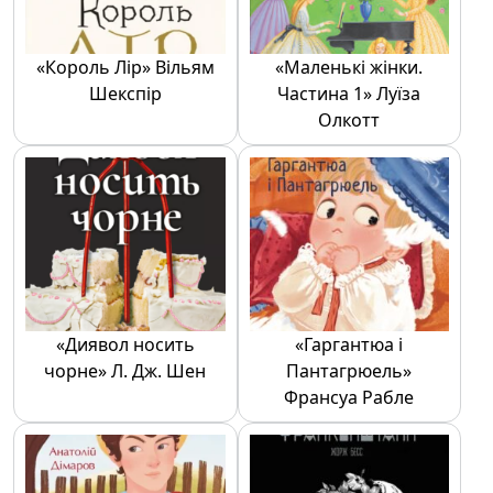
«Король Лір» Вільям
«Маленькі жінки.
Шекспір
Частина 1» Луїза
Олкотт
«Диявол носить
«Гаргантюа і
чорне» Л. Дж. Шен
Пантагрюель»
Франсуа Рабле