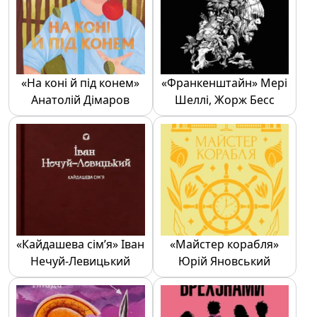
«На коні й під конем»
«Франкенштайн» Мері
Анатолій Дімаров
Шеллі, Жорж Бесс
«Кайдашева сім’я» Іван
«Майстер корабля»
Нечуй-Левицький
Юрій Яновський