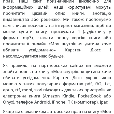
прав. Наш сайт призначений виключно для
інформаційних цілей; наші користувачі можуть
прочитати цікавий опис книги, анотацію
видавництва або рецензію. Ми також пропонуємо
вам список посилань на інтернет-магазини, щоб ви
могли купити книгу, прослухати її (аудіокнигу у
форматі mp3), скачати повну версію книги або
прочитати її онлайн «Моя внутрішня дитина хоче
вбивати усвідомлено» Карстен Дюсс і
насолоджуватися нею будь-де.
Як правило, на партнерських сайтах ви зможете
знайти повністю книгу «Моя внутрішня дитина хоче
вбивати усвідомлено» Карстен Дюсс українською
мовою у таких популярних форматах pdf, fb2, txt,
epub, rtf, mobi, якиі підходить для таких пристроїв, як
електронна книга (Amazon Kindle, PocketBook або
Onyx), телефон Android, iPhone, ПК (комп’ютер), Ipad.
Якщо ви є власником авторських прав на книгу «Моя