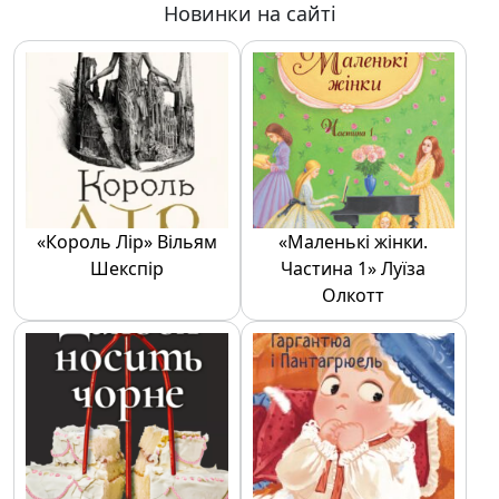
Новинки на сайті
«Король Лір» Вільям
«Маленькі жінки.
Шекспір
Частина 1» Луїза
Олкотт