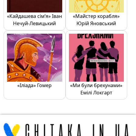
«Кайдашева сім’я» Іван
«Майстер корабля»
Нечуй-Левицький
Юрій Яновський
«Іліада» Гомер
«Ми були брехунами»
Емілі Локгарт