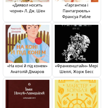
«Диявол носить
«Гаргантюа і
чорне» Л. Дж. Шен
Пантагрюель»
Франсуа Рабле
«На коні й під конем»
«Франкенштайн» Мері
Анатолій Дімаров
Шеллі, Жорж Бесс