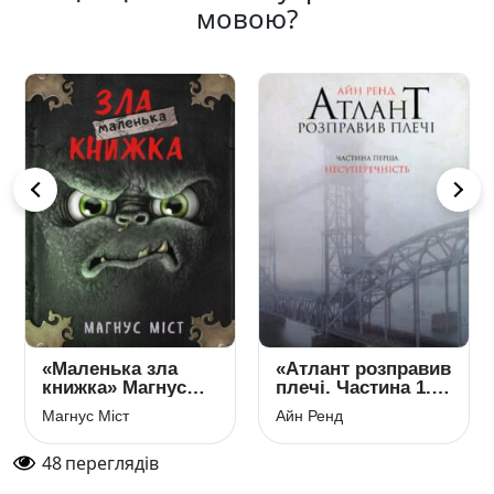
мовою?
«Маленька зла
«Атлант розправив
книжка» Магнус
плечі. Частина 1.
Міст
Несуперечність»
Магнус Міст
Айн Ренд
Айн Ренд
48
переглядів