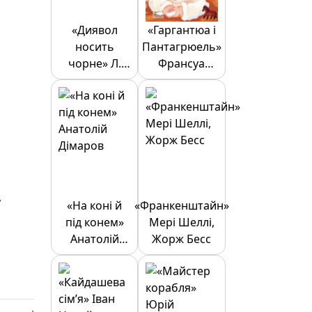
«Диявол
«Гаргантюа і
носить
Пантагрюель»
чорне» Л.
Франсуа
Дж. Шен
Рабле
у
«На коні й
«Франкенштайн»
під конем»
Мері Шеллі,
Анатолій
Жорж Бесс
Дімаров