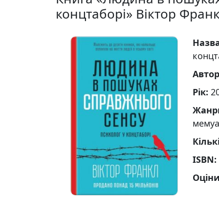
концтаборі» Вiктор Фран
Назв
концт
Авто
Рік:
2
Жанр
мемуа
Кільк
ISBN:
Оціни