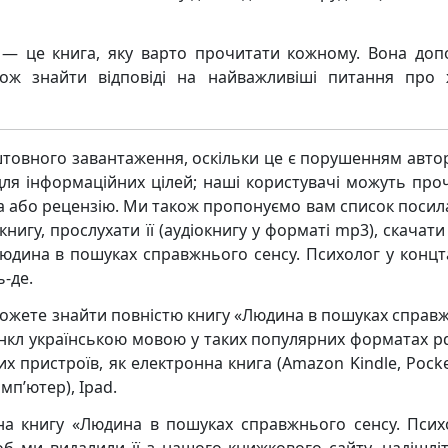
 — це книга, яку варто прочитати кожному. Вона до
ож знайти відповіді на найважливіші питання про 
товного завантаження, оскільки це є порушенням авто
ля інформаційних цілей; наші користувачі можуть про
ва або рецензію. Ми також пропонуємо вам список посил
нигу, прослухати її (аудіокнигу у форматі mp3), скачати
Людина в пошуках справжнього сенсу. Психолог у концт
-де.
зможете знайти повністю книгу «Людина в пошуках справ
анкл українською мовою у таких популярних форматах pdf
таких пристроїв, як електронна книга (Amazon Kindle, Poc
мп’ютер), Ipad.
на книгу «Людина в пошуках справжнього сенсу. Псих
об ми видалили її з нашого книжкового сайту, надішлі