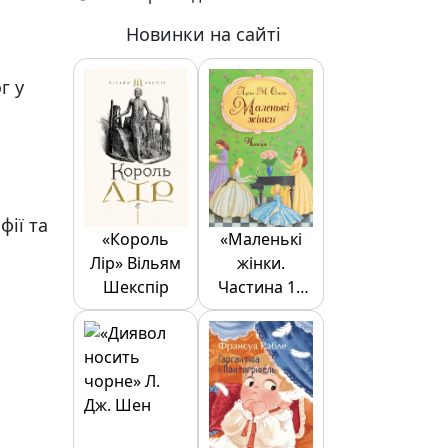
Новинки на сайті
г у
фії та
«Король
«Маленькі
Лір» Вільям
жінки.
Шекспір
Частина 1»
Луїза Олкотт