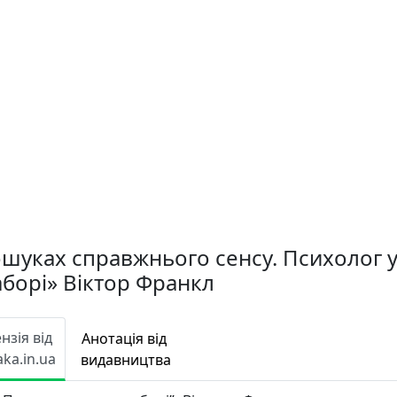
шуках справжнього сенсу. Психолог 
борі» Вiктор Франкл
нзія від
Анотація від
aka.in.ua
видавництва