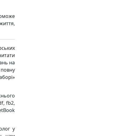
поможе
життя,
рських
читати
ань на
 повну
аборі»
жнього
, fb2,
ketBook
олог у
ть нам