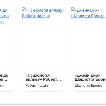
я до
«Психологія
«Джейн Ейр»
аю
впливу» Роберт
Шарлотта Брон
 П.
Чалдіні
кі
Роберт Чалдіні
Шарлотта Бронте