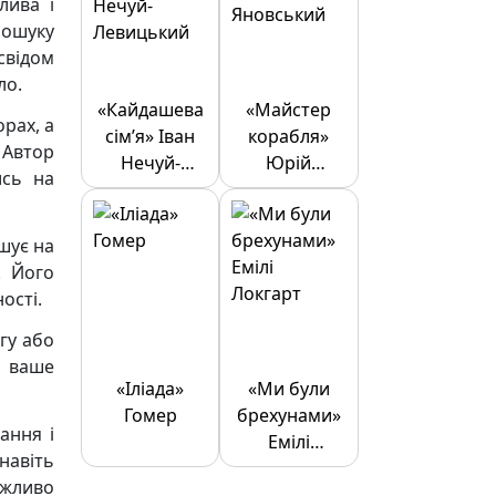
лива і
пошуку
свідом
ло.
«Кайдашева
«Майстер
рах, а
сім’я» Іван
корабля»
 Автор
Нечуй-
Юрій
ись на
Левицький
Яновський
ошує на
. Його
ості.
гу або
и ваше
«Іліада»
«Ми були
Гомер
брехунами»
ання і
Емілі
навіть
Локгарт
ажливо