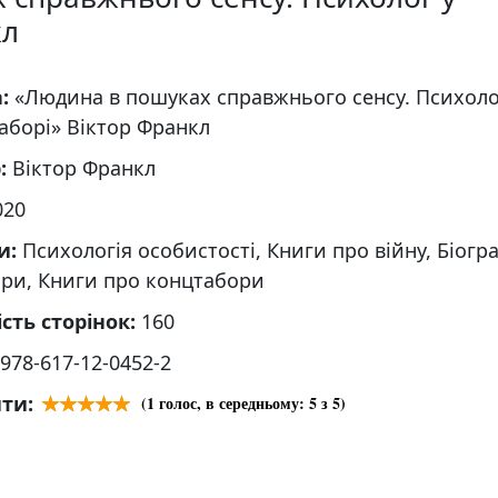
кл
а:
«Людина в пошуках справжнього сенсу. Психоло
аборі» Вiктор Франкл
р:
Вiктор Франкл
020
и:
Психологія особистості, Книги про війну, Біогра
ри, Книги про концтабори
ість сторінок:
160
978-617-12-0452-2
ти:
(
1
голос, в середньому:
5
з 5)