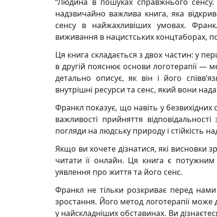
“Людина в пошуках справжнього сенсу.
надзвичайно важлива книга, яка відкрив
сенсу в найжахливіших умовах. Франкл
виживання в нацистських концтаборах, по
Ця книга складається з двох частин: у пе
в другій пояснює основи логотерапії — м
детально описує, як він і його співв’
внутрішні ресурси та сенс, який вони над
Франкл показує, що навіть у безвихідних 
важливості прийняття відповідальності
погляди на людську природу і стійкість н
Якщо ви хочете дізнатися, які висновки з
читати її онлайн. Ця книга є потужним
уявлення про життя та його сенс.
Франкл не тільки розкриває перед нами 
зростання. Його метод логотерапії може 
у найскладніших обставинах. Ви дізнаєтес