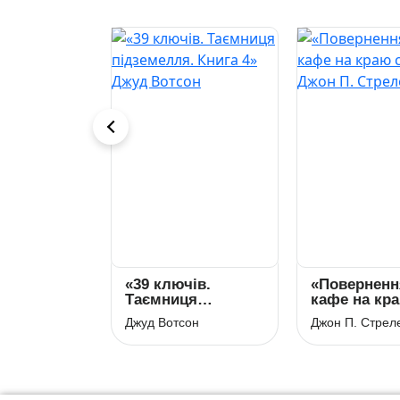
аний
«39 ключiв.
«Поверненн
ьська ніч
Таємниця
кафе на кр
нелопа
пiдземелля. Книга
світу» Джон
 Дуглас
Джуд Вотсон
Джон П. Стреле
4» Джуд Вотсон
Стрелекі