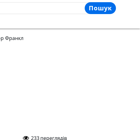
Пошук
ор Франкл
233
переглядів