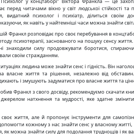
 Психолог у концтаборі” Віктора Франкла — це захоп
ає перед читачами вікно у світ людської стійкості та 
, видатний психолог і психіатр, ділиться своїм до
казуючи, як навіть у найтемніші часи можна знайти світ
ршій Франкл розповідає про своє перебування в концтабо
етоду психотерапії, заснованого на пошуку сенсу життя.
язні знаходили силу продовжувати боротися, спираюч
авали своїм стражданням.
ситуаціях людина може знайти сенс і гідність. Він нагол
 за власне життя та рішення, незалежно від обставин
адихають і змушують задуматися про власне життя та цінн
робив Франкл з свого досвіду, рекомендуємо скачати кни
 джерелом натхнення та мудрості, яке здатне змінит
своє життя, але й пропонує інструменти для самопізн
допомогти кожному з нас знайти сенс у власному житті, 
я, як можна знайти силу для подолання труднощів і як в