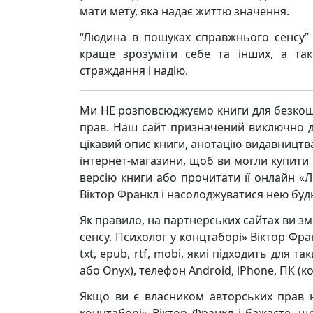
мати мету, яка надає життю значення.
“Людина в пошуках справжнього сенсу”
краще зрозуміти себе та інших, а так
страждання і надію.
Ми НЕ розповсюджуємо книги для безкош
прав. Наш сайт призначений виключно д
цікавий опис книги, анотацію видавницт
інтернет-магазини, щоб ви могли купити к
версію книги або прочитати її онлайн «
Вiктор Франкл і насолоджуватися нею будь
Як правило, на партнерських сайтах ви 
сенсу. Психолог у концтаборі» Вiктор Фр
txt, epub, rtf, mobi, якиі підходить для 
або Onyx), телефон Android, iPhone, ПК (ко
Якщо ви є власником авторських прав 
концтаборі» Вiктор Франкл і бажаєте, щ