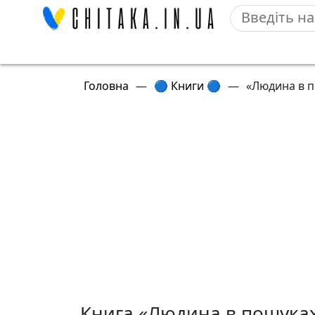
Головна
—
🔵 Книги 🔵
—
«Людина в п
Книга «Людина в пошуках