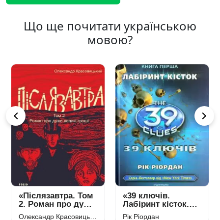
Що ще почитати українською
мовою?
«Післязавтра. Том
«39 ключів.
2. Роман про дуже
Лабіринт кісток.
великі гроші»,
Книга 1» Рік
Олександр Красовицький
Рік Ріордан