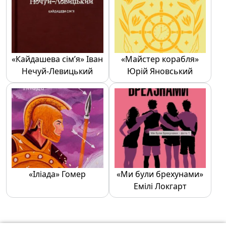
«Кайдашева сім’я» Іван
«Майстер корабля»
Нечуй-Левицький
Юрій Яновський
«Іліада» Гомер
«Ми були брехунами»
Емілі Локгарт