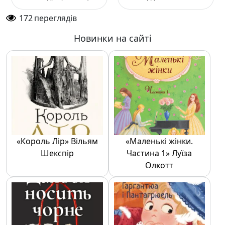
Олександр
Ріордан
Красовицький
172
переглядів
Новинки на сайті
«Король Лір» Вільям
«Маленькі жінки.
Шекспір
Частина 1» Луїза
Олкотт