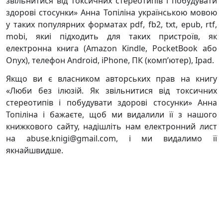
звільнитися від токсичних стереотипів і побудувати
здорові стосунки» Анна Топіліна українською мовою
у таких популярних форматах pdf, fb2, txt, epub, rtf,
mobi, якиі підходить для таких пристроїв, як
електронна книга (Amazon Kindle, PocketBook або
Onyx), телефон Android, iPhone, ПК (комп’ютер), Ipad.
Якщо ви є власником авторських прав на книгу
«Люби без ілюзій. Як звільнитися від токсичних
стереотипів і побудувати здорові стосунки» Анна
Топіліна і бажаєте, щоб ми видалили її з нашого
книжкового сайту, надішліть нам електронний лист
на abuse.knigi@gmail.com, і ми видалимо її
якнайшвидше.