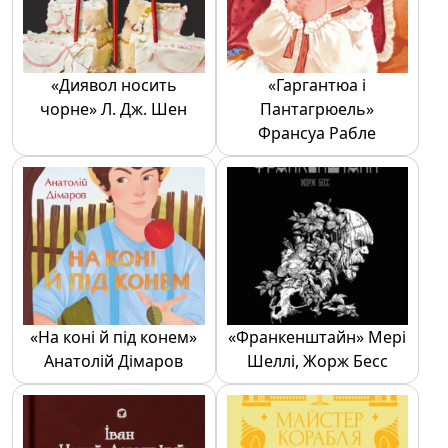
«Диявол носить
«Гаргантюа і
чорне» Л. Дж. Шен
Пантагрюель»
Франсуа Рабле
«На коні й під конем»
«Франкенштайн» Мері
Анатолій Дімаров
Шеллі, Жорж Бесс