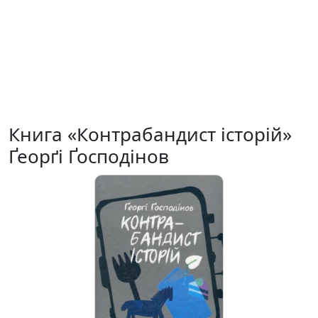
Книга «Контрабандист історій»
Ґеорґі Ґосподінов