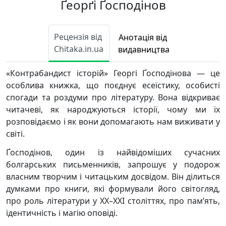
Ґеорґі Ґосподінов
Рецензія від
Анотація від
Chitaka.in.ua
видавництва
«Контрабандист історій» Георгі Ґосподінова — це
особлива книжка, що поєднує есеїстику, особисті
спогади та роздуми про літературу. Вона відкриває
читачеві, як народжуються історії, чому ми їх
розповідаємо і як вони допомагають нам виживати у
світі.
Ґосподінов, один із найвідоміших сучасних
болгарських письменників, запрошує у подорож
власним творчим і читацьким досвідом. Він ділиться
думками про книги, які формували його світогляд,
про роль літератури у ХХ–ХХІ століттях, про пам’ять,
ідентичність і магію оповіді.