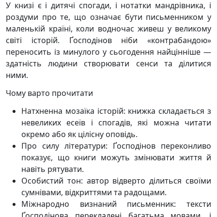
У книзі є і дитячі спогади, і нотатки мандрівника, і
роздуми про те, що означає бути письменником у
маленькій країні, коли водночас живеш у великому
світі історій. Ґосподінов ніби «контрабандою»
переносить із минулого у сьогодення найцінніше —
здатність людини створювати сенси та ділитися
ними.
Чому варто прочитати
Натхненна мозаїка історій: книжка складається з
невеликих есеїв і спогадів, які можна читати
окремо або як цілісну оповідь.
Про силу літератури: Ґосподінов переконливо
показує, що книги можуть змінювати життя й
навіть рятувати.
Особистий тон: автор відверто ділиться своїми
сумнівами, відкриттями та радощами.
Міжнародно визнаний письменник: тексти
Ґосподінова перекладені багатьма мовами, і