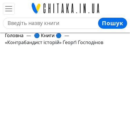
Пошук
Головна
—
🔵 Книги 🔵
—
«Контрабандист історій» Ґеорґі Ґосподінов