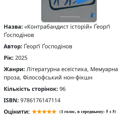
Назва:
«Контрабандист історій» Ґеорґі
Ґосподінов
Автор:
Ґеорґі Ґосподінов
Рік:
2025
Жанри:
Літературна есеїстика, Мемуарна
проза, Філософський нон-фікшн
Кількість сторінок:
96
ISBN:
9786176147114
Оцінити:
(
1
голос, в середньому:
5
з 5)