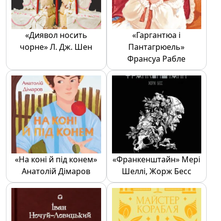
«Диявол носить
«Гаргантюа і
чорне» Л. Дж. Шен
Пантагрюель»
Франсуа Рабле
«На коні й під конем»
«Франкенштайн» Мері
Анатолій Дімаров
Шеллі, Жорж Бесс