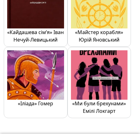
«Кайдашева сім’я» Іван
«Майстер корабля»
Нечуй-Левицький
Юрій Яновський
«Іліада» Гомер
«Ми були брехунами»
Емілі Локгарт