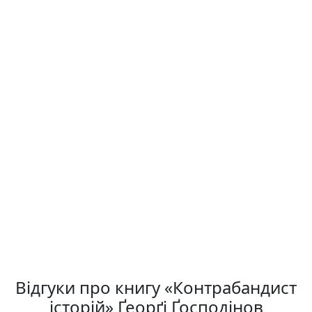
Відгуки про книгу «Контрабандист
історій» Ґеорґі Ґосподінов