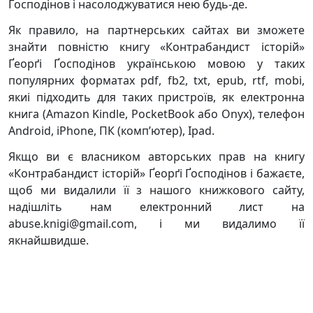
Ґосподінов і насолоджуватися нею будь-де.
Як правило, на партнерських сайтах ви зможете
знайти повністю книгу «Контрабандист історій»
Ґеорґі Ґосподінов українською мовою у таких
популярних форматах pdf, fb2, txt, epub, rtf, mobi,
якиі підходить для таких пристроїв, як електронна
книга (Amazon Kindle, PocketBook або Onyx), телефон
Android, iPhone, ПК (комп’ютер), Ipad.
Якщо ви є власником авторських прав на книгу
«Контрабандист історій» Ґеорґі Ґосподінов і бажаєте,
щоб ми видалили її з нашого книжкового сайту,
надішліть нам електронний лист на
abuse.knigi@gmail.com, і ми видалимо її
якнайшвидше.