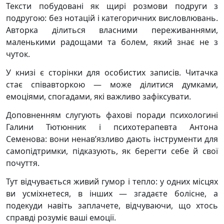
Тексти побудовані як щирі розмови подруги з
подругою: без нотацій і категоричних висловлювань.
Авторка ділиться власними переживаннями,
маленькими радощами та болем, який знає не з
чуток.
У книзі є сторінки для особистих записів. Читачка
стає співавторкою — може ділитися думками,
емоціями, спогадами, які важливо зафіксувати.
Доповненням слугують фахові поради психологині
Галини Тютюнник і психотерапевта Антона
Семенова: вони ненав’язливо дають інструменти для
самопідтримки, підказують, як берегти себе й свої
почуття.
Тут відчувається живий гумор і тепло: у одних місцях
ви усміхнетеся, в інших — згадаєте болісне, а
подекуди навіть заплачете, відчуваючи, що хтось
справді розуміє ваші емоції.