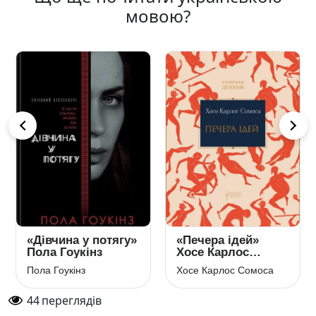
мовою?
«Дівчина у потягу»
«Печера ідей»
Пола Гоукінз
Хосе Карлос
Сомоса
Пола Гоукінз
Хосе Карлос Сомоса
44
переглядів