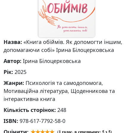
Назва:
«Книга обіймів. Як допомогти іншим,
допомагаючи собі» Ірина Білоцерковська
Автор:
Ірина Білоцерковська
Рік:
2025
Жанри:
Психологія та самодопомога,
Мотиваційна література, Щоденникова та
інтерактивна книга
Кількість сторінок:
248
ISBN:
978-617-7792-58-0
Оцінити:
(
1
голос, в середньому:
5
з 5)