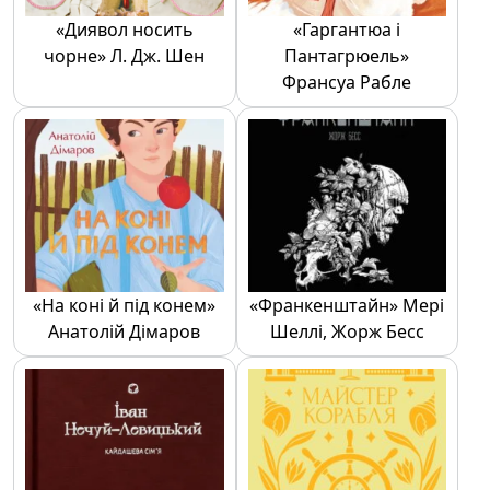
«Диявол носить
«Гаргантюа і
чорне» Л. Дж. Шен
Пантагрюель»
Франсуа Рабле
«На коні й під конем»
«Франкенштайн» Мері
Анатолій Дімаров
Шеллі, Жорж Бесс