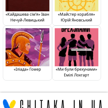
«Кайдашева сім’я» Іван
«Майстер корабля»
Нечуй-Левицький
Юрій Яновський
«Іліада» Гомер
«Ми були брехунами»
Емілі Локгарт