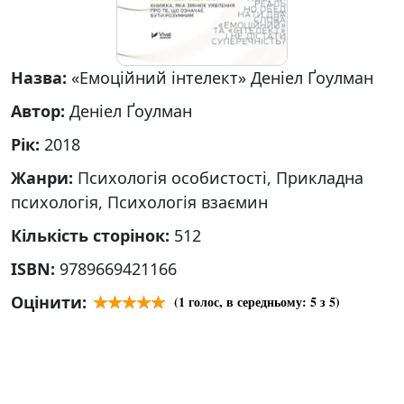
Назва:
«Емоційний інтелект» Денiел Ґоулман
Автор:
Денiел Ґоулман
Рік:
2018
Жанри:
Психологія особистості, Прикладна
психологія, Психологія взаємин
Кількість сторінок:
512
ISBN:
9789669421166
Оцінити:
(
1
голос, в середньому:
5
з 5)