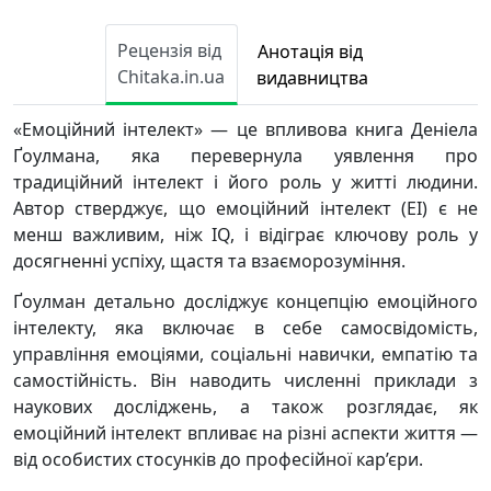
Рецензія від
Анотація від
Chitaka.in.ua
видавництва
«Емоційний інтелект» — це впливова книга Деніела
Ґоулмана, яка перевернула уявлення про
традиційний інтелект і його роль у житті людини.
Автор стверджує, що емоційний інтелект (EI) є не
менш важливим, ніж IQ, і відіграє ключову роль у
досягненні успіху, щастя та взаєморозуміння.
Ґоулман детально досліджує концепцію емоційного
інтелекту, яка включає в себе самосвідомість,
управління емоціями, соціальні навички, емпатію та
самостійність. Він наводить численні приклади з
наукових досліджень, а також розглядає, як
емоційний інтелект впливає на різні аспекти життя —
від особистих стосунків до професійної кар’єри.