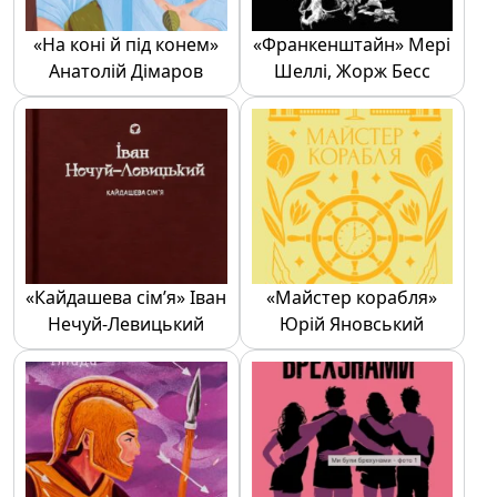
«На коні й під конем»
«Франкенштайн» Мері
Анатолій Дімаров
Шеллі, Жорж Бесс
«Кайдашева сім’я» Іван
«Майстер корабля»
Нечуй-Левицький
Юрій Яновський