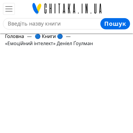
Пошук
Головна
—
🔵 Книги 🔵
—
«Емоційний інтелект» Денiел Ґоулман