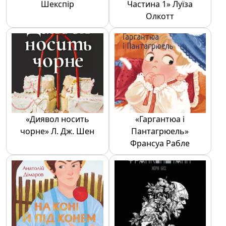
Шекспір
Частина 1» Луїза
Олкотт
«Диявол носить
«Гаргантюа і
чорне» Л. Дж. Шен
Пантагрюель»
Франсуа Рабле