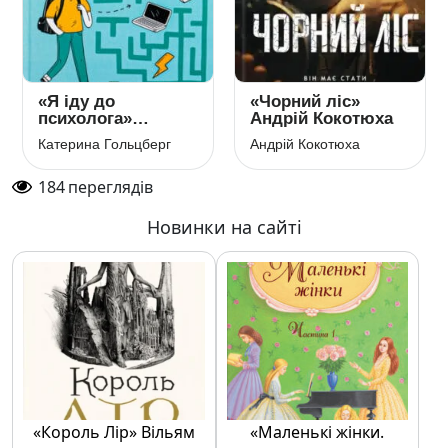
«Я іду до
«Чорний ліс»
психолога»
Андрій Кокотюха
Катерина
Катерина Гольцберг
Андрій Кокотюха
Гольцберг
184
переглядів
Новинки на сайті
«Король Лір» Вільям
«Маленькі жінки.