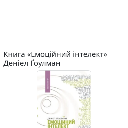
Книга «Емоційний інтелект»
Денiел Ґоулман