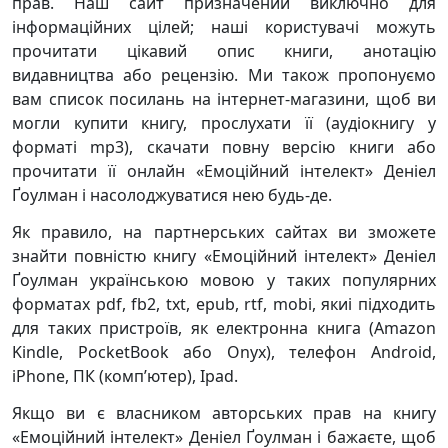
прав. Наш сайт призначений виключно для
інформаційних цілей; наші користувачі можуть
прочитати цікавий опис книги, анотацію
видавництва або рецензію. Ми також пропонуємо
вам список посилань на інтернет-магазини, щоб ви
могли купити книгу, прослухати її (аудіокнигу у
форматі mp3), скачати повну версію книги або
прочитати її онлайн «Емоційний інтелект» Денiел
Ґоулман і насолоджуватися нею будь-де.
Як правило, на партнерських сайтах ви зможете
знайти повністю книгу «Емоційний інтелект» Денiел
Ґоулман українською мовою у таких популярних
форматах pdf, fb2, txt, epub, rtf, mobi, якиі підходить
для таких пристроїв, як електронна книга (Amazon
Kindle, PocketBook або Onyx), телефон Android,
iPhone, ПК (комп’ютер), Ipad.
Якщо ви є власником авторських прав на книгу
«Емоційний інтелект» Денiел Ґоулман і бажаєте, щоб