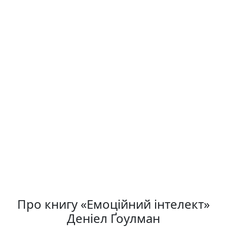
Про книгу «Емоційний інтелект»
Денiел Ґоулман