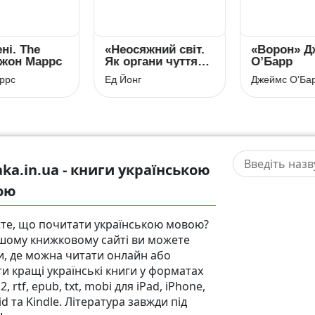
he
«Неосяжний світ.
«Ворон» Джейм
Маррс
Як органи чуття
О’Барр
тварин
Ед Йонг
Джеймс О'Барр
розкривають
приховані світи
навколо нас» Ед
Йонг
aka.in.ua - книги українською
ою
те, що почитати українською мовою?
шому книжковому сайті ви можете
и, де можна читати онлайн або
ти кращі українські книги у форматах
b2, rtf, epub, txt, mobi для iPad, iPhone,
d та Kindle. Література завжди під