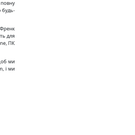
 повну
 будь-
 Френк
ить для
one, ПК
щоб ми
, і ми