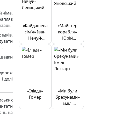
аніма,
трапляє
зації.
«Кайдашева
«Майстер
сім’я» Іван
корабля»
едків,
Нечуй-
Юрій
дувати
Левицький
Яновський
і.
ащадки
одорож
і долі
«Іліада»
«Ми були
Гомер
брехунами»
рських
Емілі
читати
Локгарт
ань на