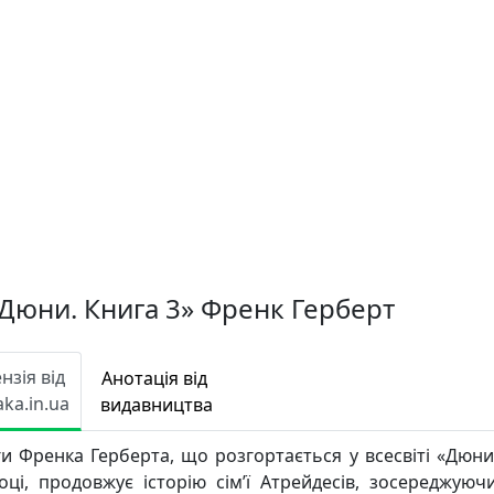
 Дюни. Книга 3» Френк Герберт
нзія від
Анотація від
aka.in.ua
видавництва
ги Френка Герберта, що розгортається у всесвіті «Дюни
ці, продовжує історію сім’ї Атрейдесів, зосереджуюч