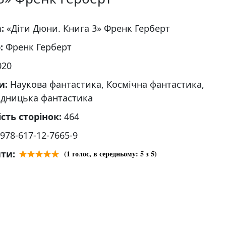
а:
«Діти Дюни. Книга 3» Френк Герберт
р:
Френк Герберт
020
и:
Наукова фантастика, Космічна фантастика,
дницька фантастика
ість сторінок:
464
978-617-12-7665-9
ти:
(
1
голос, в середньому:
5
з 5)