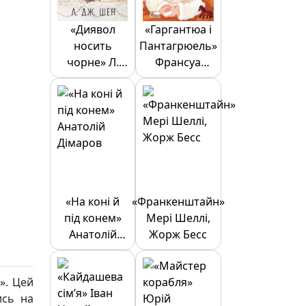
«Диявол
«Гаргантюа і
носить
Пантагрюель»
чорне» Л.
Франсуа
Дж. Шен
Рабле
«На коні й
«Франкенштайн»
під конем»
Мері Шеллі,
Анатолій
Жорж Бесс
Дімаров
». Цей
ись на