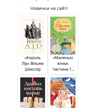
Новинки на сайті
«Король
«Маленькі
Лір» Вільям
жінки.
Шекспір
Частина 1»
Луїза Олкотт