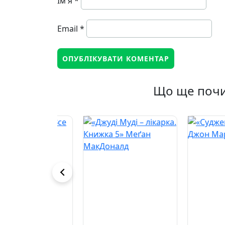
Ім'я
*
Email
*
Що ще почи