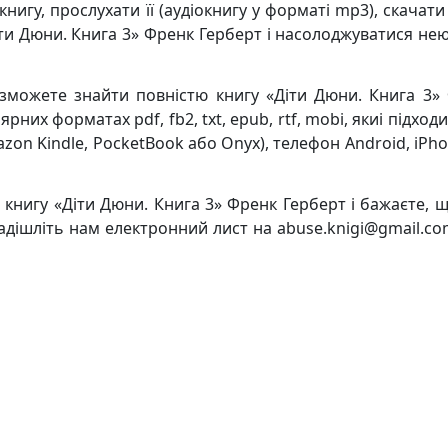
нигу, прослухати її (аудіокнигу у форматі mp3), скачати
іти Дюни. Книга 3» Френк Герберт і насолоджуватися нею
 зможете знайти повністю книгу «Діти Дюни. Книга 3»
них форматах pdf, fb2, txt, epub, rtf, mobi, якиі підход
azon Kindle, PocketBook або Onyx), телефон Android, iPh
 книгу «Діти Дюни. Книга 3» Френк Герберт і бажаєте, 
адішліть нам електронний лист на abuse.knigi@gmail.com