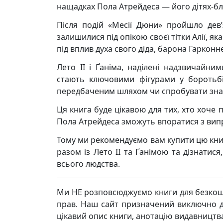
нащадках Пола Атрейдеса — його дітях-близ
Після подій «Месії Дюни» пройшло дев’я
залишилися під опікою своєї тітки Алії, я
під вплив духа свого діда, барона Гарконне
Лето II і Ґаніма, наділені надзвичайни
стають ключовими фігурами у боротьбі
передбаченим шляхом чи спробувати знай
Ця книга буде цікавою для тих, хто хоче 
Пола Атрейдеса зможуть впоратися з вип
Тому ми рекомендуємо вам купити цю кни
разом із Лето II та Ґанімою та дізнатис
всього людства.
Ми НЕ розповсюджуємо книги для безкош
прав. Наш сайт призначений виключно д
цікавий опис книги, анотацію видавницт