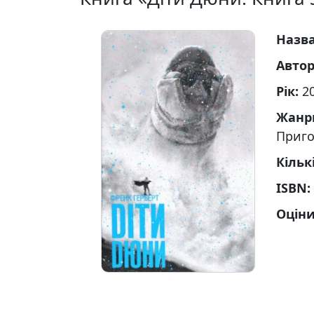
Назв
Авто
Рік:
2
Жанр
Приго
Кільк
ISBN:
Оціни