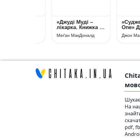
ртони 7.
«Джуді Муді –
«Суджені. T
ого
лікарка. Книжка 5»
One» Джон 
ку» Джулія
Меґан МакДоналд
їнн
Меґан МакДоналд
Джон Маррс
Chit
мов
Шукає
На на
знайт
скача
pdf, f
Androi