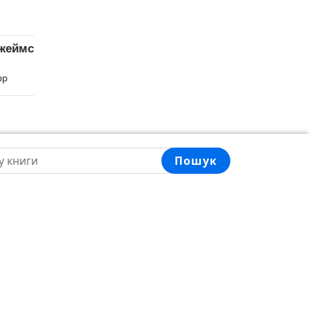
с
«Бріджертони 7.
«Джуді Муді –
Все в його
лікарка. Книжка 5»
поцілунку» Джулія
Меґан МакДоналд
Джулія Куїнн
Меґан МакДоналд
Куїнн
Пошук