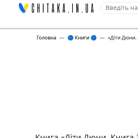
Головна
—
🔵 Книги 🔵
—
«Діти Дюни.
Книга «Діти Дюни. Книга 